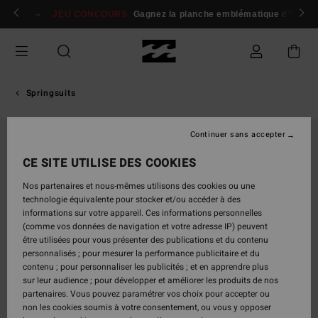
Passer
 membres
Se connecter / s'inscrire
JEU CONCOURS
Gagnez la planche emblématique d'Andy I
à
l'information
sur
le
produit
Springsuits
Continuer sans accepter
CE SITE UTILISE DES COOKIES
Nos partenaires et nous-mêmes utilisons des cookies ou une
technologie équivalente pour stocker et/ou accéder à des
informations sur votre appareil. Ces informations personnelles
(comme vos données de navigation et votre adresse IP) peuvent
être utilisées pour vous présenter des publications et du contenu
personnalisés ; pour mesurer la performance publicitaire et du
contenu ; pour personnaliser les publicités ; et en apprendre plus
sur leur audience ; pour développer et améliorer les produits de nos
partenaires. Vous pouvez paramétrer vos choix pour accepter ou
non les cookies soumis à votre consentement, ou vous y opposer