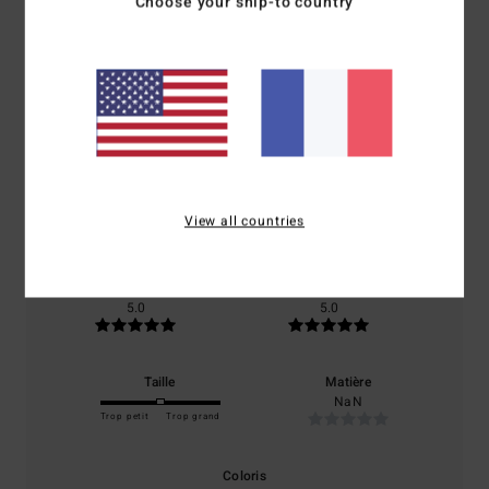
Avis clients
Choose your ship-to country
Note moyenne
5.0
/5
basé sur
1 avis vérifiés
depuis mai 2026
View all countries
100% de nos clients recommandent ce produit
Confort
Rapport qualité / prix
5.0
5.0
Taille
Matière
NaN
Trop petit
Trop grand
Coloris