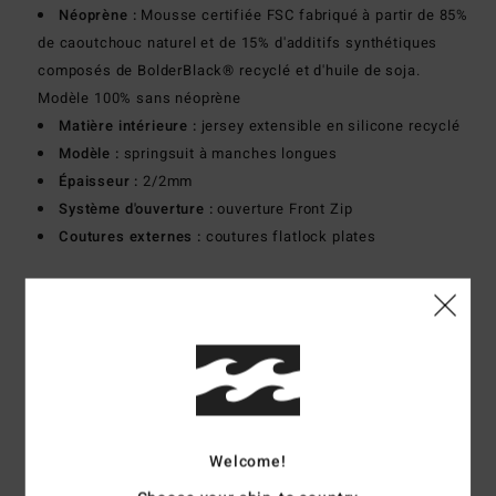
Néoprène :
Mousse certifiée FSC fabriqué à partir de 85%
de caoutchouc naturel et de 15% d'additifs synthétiques
composés de BolderBlack® recyclé et d'huile de soja.
Modèle 100% sans néoprène
Matière intérieure :
jersey extensible en silicone recyclé
Modèle :
springsuit à manches longues
Épaisseur :
2/2mm
Système d'ouverture :
ouverture Front Zip
Coutures externes :
coutures flatlock plates
Composition
100% Polychloroprène
Traçabilité du produit (Loi Agec)
Livraison & Retours
Welcome!