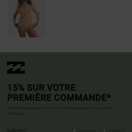
15% SUR VOTRE
PREMIÈRE COMMANDE*
Abonnez-vous pour recevoir nos dernières actus et nos offres
exclusives.
Collection
Homme
Femme