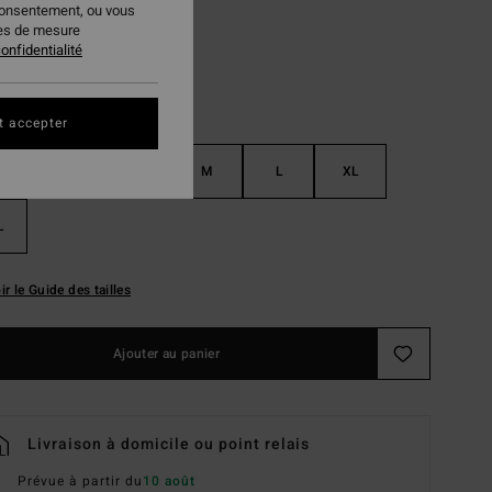
consentement, ou vous
ies de mesure
onfidentialité
t accepter
S
XS
S
M
L
XL
L
ir le Guide des tailles
Ajouter au panier
Livraison à domicile ou point relais
Prévue à partir du
10 août