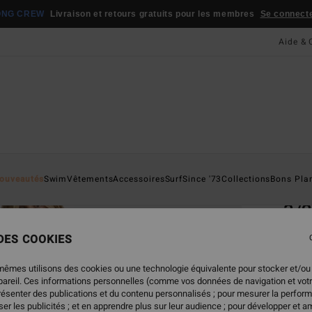
ONG CREW
Livraison et retours gratuits pour les membres
Se connecter
Aide & 
Page D'a
ouveautés
Swim
Vêtements
Accessoires
Surf
Since '73
Collections
Bons Pla
Combi
3/2
Combi
 DES COOKIES
319
mêmes utilisons des cookies ou une technologie équivalente pour stocker et/ou
ppareil. Ces informations personnelles (comme vos données de navigation et vot
présenter des publications et du contenu personnalisés ; pour mesurer la perform
er les publicités ; et en apprendre plus sur leur audience ; pour développer et am
Coule