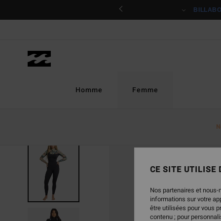
Passer
ciper
BILLAB
à
l'information
sur
le
produit
Homme
Femme
N
CE SITE UTILISE
Nos partenaires et nous-
informations sur votre a
être utilisées pour vous 
contenu ; pour personnalis