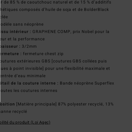
ir de 85 % de caoutchouc naturel et de 15 % d’additifs
hétiques composés d’huile de soja et de BolderBlack
clée
odèle sans néoprène
issu intérieur :
GRAPHENE COMP, prix Nobel pour la
eur et la performance
paisseur :
3/2mm
ermeture :
fermeture chest zip
outures extérieures GBS [coutures GBS collées puis
ues à point invisible] pour une flexibilité maximale et
entrée d’eau minimale
étail de la couture interne :
Bande néoprène Superflex
toutes les coutures internes
osition
[Matière principale] 87% polyester recyclé, 13%
hanne recyclé
ilité du produit (Loi Agec)