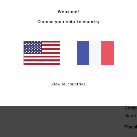
part
synt
Welcome!
recy
Choose your ship-to country
M
T
chal
É
F
C
cous
une 
View all countries
D
sur 
Comp
élast
Traçab