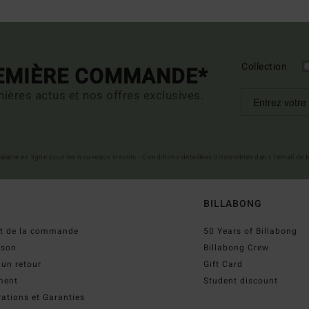
Collection
REMIÈRE COMMANDE*
ières actus et nos offres exclusives.
 valable en ligne pour les nouveaux inscrits - Conditions détaillées disponibles dans l'email de
BILLABONG
ut de la commande
50 Years of Billabong
ison
Billabong Crew
 un retour
Gift Card
ment
Student discount
ations et Garanties