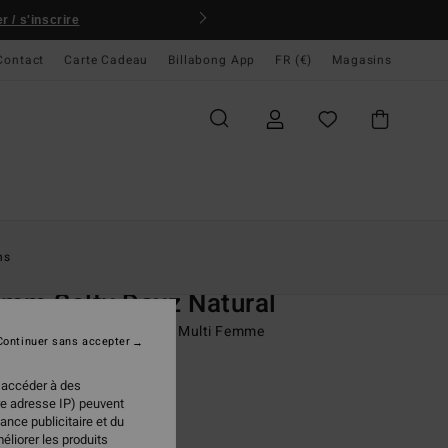
 / s'inscrire
Contact
Carte Cadeau
Billabong App
FR (€)
Magasins
ccueil
Femme
Surf
Combinaisons De Surf
ns
naisons De Surf Intégrales
mm Salty Dayz Natural
naison de surf zip poitrine Multi Femme
Continuer sans accepter
,95 €
 accéder à des
re adresse IP) peuvent
ance publicitaire et du
Black Tropical
éliorer les produits
ur