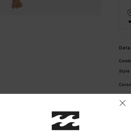
Deta
Combi
Style
Carac
C
T
fabr
con
T