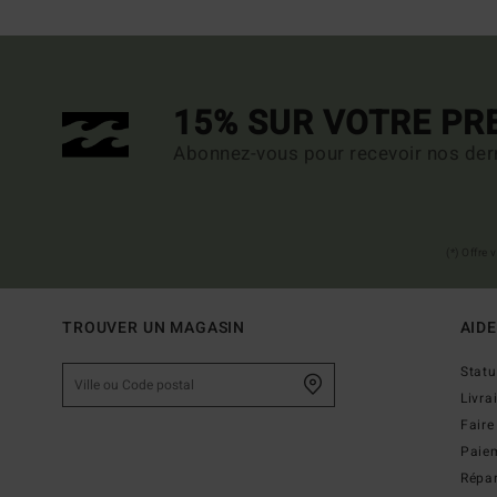
15% SUR VOTRE P
Abonnez-vous pour recevoir nos dern
(*) Offre
TROUVER UN MAGASIN
AIDE
Stat
Livra
Faire
Paie
Répar