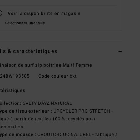
Voir la disponibilité en magasin
Sélectionnez une taille
ils & caractéristiques
naison de surf zip poitrine Multi Femme
24BW193505
Code couleur
bkt
téristiques
ollection:
SALTY DAYZ NATURAL
ype de tissu extérieur :
UPCYCLER PRO STRETCH -
iqué à partir de textiles 100 % recyclés post-
sommation
ype de mousse :
CAOUTCHOUC NATUREL - fabriqué à