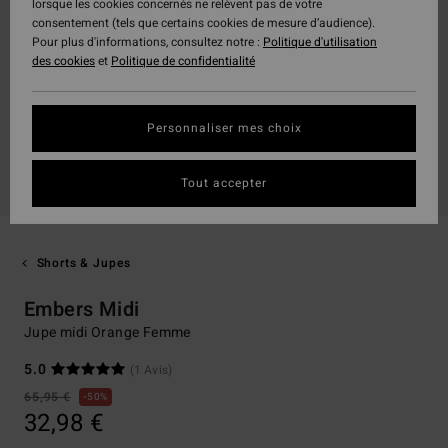
lorsque les cookies concernés ne relèvent pas de votre
consentement (tels que certains cookies de mesure d’audience).
Pour plus d'informations, consultez notre :
Politique d'utilisation
des cookies
et
Politique de confidentialité
Personnaliser mes choix
Tout accepter
Shorts & Jupes
Embers Midi
Jupe midi Orange Femme
5.0
(1 Avis)
65,95 €
50%
32,98 €