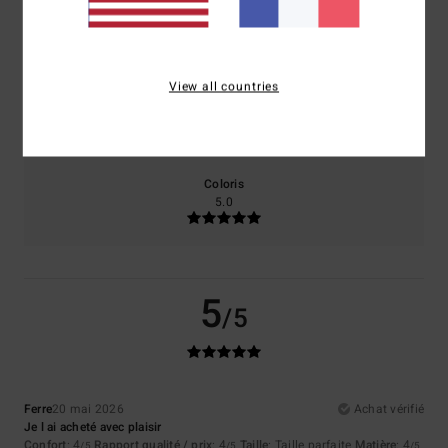
Confort
Rapport qualité / prix
4.0
4.0
View all countries
Taille
Matière
4.0
Trop petit
Trop grand
Coloris
5.0
5
/5
Ferre
20 mai 2026
Achat vérifié
Je l ai acheté avec plaisir
Confort
: 4
Rapport qualité / prix
: 4
Taille
: Taille parfaite
Matière
: 4
/5
/5
/5