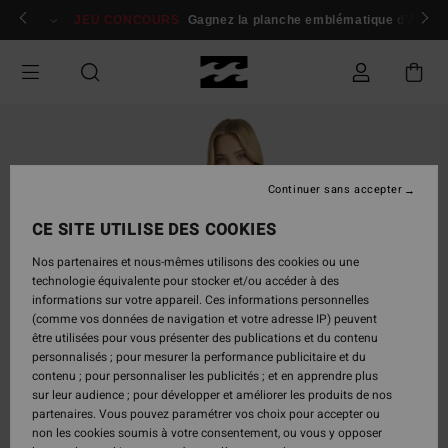
Passer
 membres
Se connecter / s'inscrire
JEU CONCOURS
Gagnez la planche emblématique d'Andy I
à
l'information
sur
le
produit
Continuer sans accepter
CE SITE UTILISE DES COOKIES
Nos partenaires et nous-mêmes utilisons des cookies ou une
technologie équivalente pour stocker et/ou accéder à des
informations sur votre appareil. Ces informations personnelles
(comme vos données de navigation et votre adresse IP) peuvent
être utilisées pour vous présenter des publications et du contenu
personnalisés ; pour mesurer la performance publicitaire et du
contenu ; pour personnaliser les publicités ; et en apprendre plus
sur leur audience ; pour développer et améliorer les produits de nos
partenaires. Vous pouvez paramétrer vos choix pour accepter ou
non les cookies soumis à votre consentement, ou vous y opposer