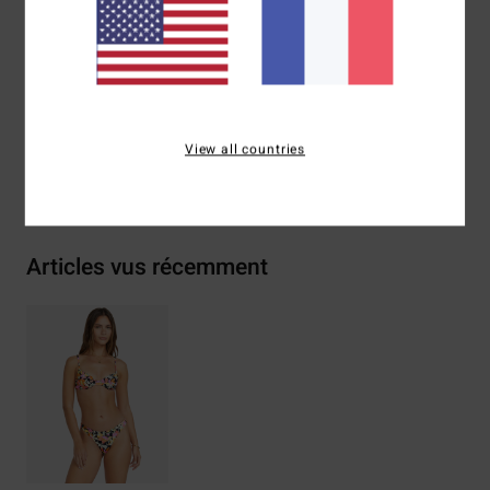
Système de fermeture :
pas de système fermeture
Composition
78% nylon, 22% élasthanne
Traçabilité du produit (Loi Agec)
View all countries
Livraison & Retours
Articles vus récemment