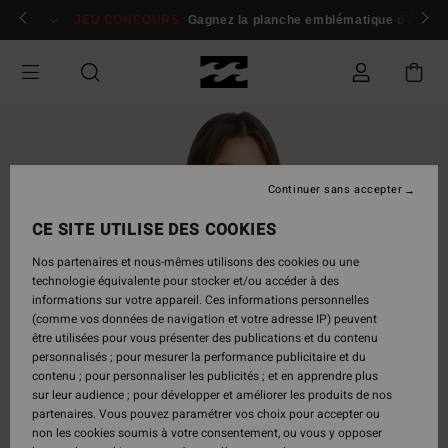
Passer
 membres
Se connecter / s'inscrire
JEU CONCOURS
Gagnez la planche emblématique d'Andy I
à
l'information
sur
le
produit
Continuer sans accepter
CE SITE UTILISE DES COOKIES
Nos partenaires et nous-mêmes utilisons des cookies ou une
technologie équivalente pour stocker et/ou accéder à des
informations sur votre appareil. Ces informations personnelles
(comme vos données de navigation et votre adresse IP) peuvent
être utilisées pour vous présenter des publications et du contenu
personnalisés ; pour mesurer la performance publicitaire et du
contenu ; pour personnaliser les publicités ; et en apprendre plus
sur leur audience ; pour développer et améliorer les produits de nos
partenaires. Vous pouvez paramétrer vos choix pour accepter ou
non les cookies soumis à votre consentement, ou vous y opposer