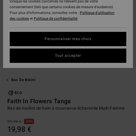
lorsque les cookies concernés ne relèvent pas de votre
consentement (tels que certains cookies de mesure d’audience).
Pour plus d'informations, consultez notre :
Politique d'utilisation
des cookies
et
Politique de confidentialité
Personnaliser mes choix
Tout accepter
Bas De Bikini
ÉCO
Faith In Flowers Tanga
Bas de maillot de bain à couvrance échancrée Multi Femme
39,95 €
50%
19,98 €