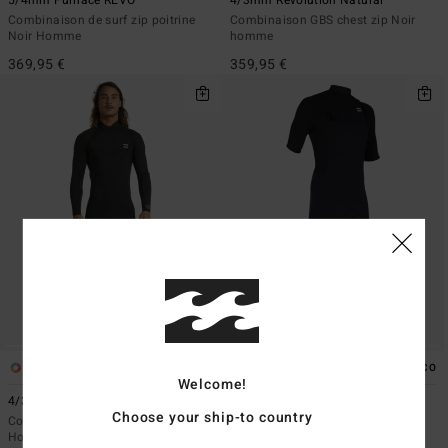
5/4mm Furnace REVO
4/3mm Revolution Natural
Combinaison de surf zip poitrine
Combinaison GBS chest zip Noir
Noir Homme
homme
369,95 €
359,95 €
1
1
ÉCO
Welcome!
4/3mm Absolute
2/2mm Revolution Natural
Choose your ship-to country
Combinaison Back Zip Noir
Combinaison GBS chest zip Noir
Homme
Homme