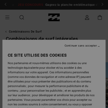
Passez
 membres
Se connecter / s'inscrire
JEU CONCOURS
Gagnez la planche emblématique d'Andy I
à
la
sélection
de
la
grille
Combinaisons De Surf
des
Combinaisons de surf intégrales
produits
Continuer sans accepter
Combinaisons de Surf Intégrales
Springsuits
Absolute
CE SITE UTILISE DES COOKIES
Nos partenaires et nous-mêmes utilisons des cookies ou une
technologie équivalente pour stocker et/ou accéder à des
informations sur votre appareil. Ces informations personnelles
(comme vos données de navigation et votre adresse IP) peuvent
être utilisées pour vous présenter des publications et du contenu
personnalisés ; pour mesurer la performance publicitaire et du
contenu ; pour personnaliser les publicités ; et en apprendre plus
sur leur audience ; pour développer et améliorer les produits de nos
partenaires. Vous pouvez paramétrer vos choix pour accepter ou
non les cookies soumis à votre consentement, ou vous y opposer