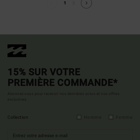
1
2
15% SUR VOTRE
PREMIÈRE COMMANDE*
Abonnez-vous pour recevoir nos dernières actus et nos offres
exclusives.
Collection
Homme
Femme