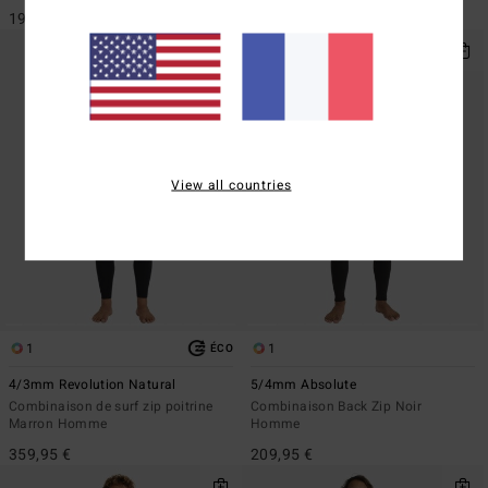
199,95 €
299,95 €
View all countries
1
1
ÉCO
4/3mm Revolution Natural
5/4mm Absolute
Combinaison de surf zip poitrine
Combinaison Back Zip Noir
Marron Homme
Homme
359,95 €
209,95 €