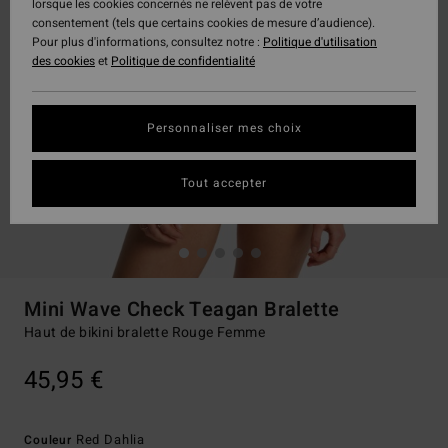
lorsque les cookies concernés ne relèvent pas de votre
consentement (tels que certains cookies de mesure d’audience).
Pour plus d'informations, consultez notre :
Politique d'utilisation
des cookies
et
Politique de confidentialité
Personnaliser mes choix
Tout accepter
Mini Wave Check Teagan Bralette
Haut de bikini bralette Rouge Femme
45,95 €
Red Dahlia
Couleur