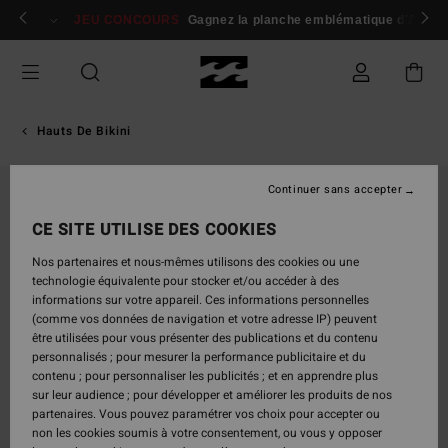
Passer
 membres
Se connecter / s'inscrire
JEU CONCOURS
Gagnez la planche emblématique d'Andy I
à
l'information
sur
le
produit
Hauts De Bikini
Continuer sans accepter
CE SITE UTILISE DES COOKIES
Nos partenaires et nous-mêmes utilisons des cookies ou une
technologie équivalente pour stocker et/ou accéder à des
informations sur votre appareil. Ces informations personnelles
(comme vos données de navigation et votre adresse IP) peuvent
être utilisées pour vous présenter des publications et du contenu
personnalisés ; pour mesurer la performance publicitaire et du
contenu ; pour personnaliser les publicités ; et en apprendre plus
sur leur audience ; pour développer et améliorer les produits de nos
partenaires. Vous pouvez paramétrer vos choix pour accepter ou
non les cookies soumis à votre consentement, ou vous y opposer