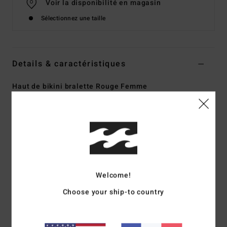
Voir la disponibilité en magasin
Sélectionnez une taille
Details & caractéristiques
Haut de bikini bralette Rouge Femme
Style
24O181604
Code couleur
rda
Caractéristiques
Matière :
Mélange de polyamide, de polyester et
d’élasthanne recyclés
Bretelles réglables Teagan Bralette avec crochet au
Welcome!
centre du dos pour la fermeture
Choose your ship-to country
Détail froncé sur le buste
Coussinets amovibles