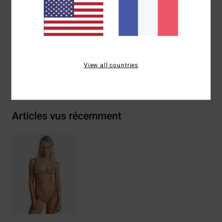
Composition
[Matière principale] 64% Nylon recyclé
(Polyamide), 31% Polyester, 5% Élasthanne
Traçabilité du produit (Loi Agec)
View all countries
Livraison & Retours
Articles vus récemment