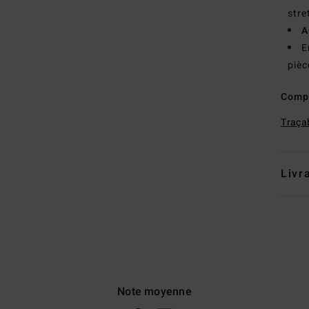
stre
A
E
pièc
Comp
Traçab
Livr
Note moyenne