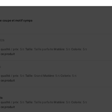
qualité / prix
: 3
Taille
: Taille parfaite
Matière
: 4
Coloris
: 4
/5
/5
/5
e coupe et motif sympa
2026
qualité / prix
: 5
Taille
: Taille parfaite
Matière
: 5
Coloris
: 5
/5
/5
/5
ce produit
6
qualité / prix
: 5
Taille
: Grand
Matière
: 5
Coloris
: 5
/5
/5
/5
ce produit
is
qualité / prix
: 5
Taille
: Taille parfaite
Matière
: 5
Coloris
: 5
/5
/5
/5
ce produit