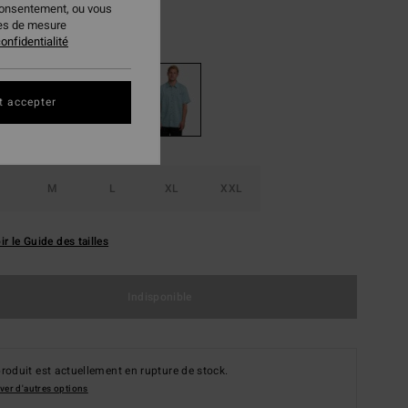
consentement, ou vous
ies de mesure
Washed Blue
ur
onfidentialité
t accepter
M
L
XL
XXL
ir le Guide des tailles
Indisponible
roduit est actuellement en rupture de stock.
ver d'autres options