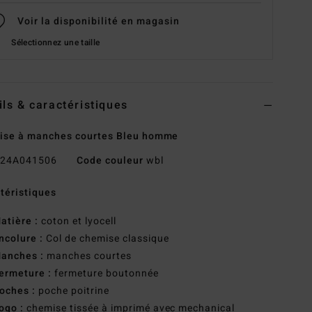
Voir la disponibilité en magasin
Sélectionnez une taille
ils & caractéristiques
ise à manches courtes Bleu homme
24A041506
Code couleur
wbl
téristiques
atière :
coton et lyocell
ncolure :
Col de chemise classique
anches :
manches courtes
ermeture :
fermeture boutonnée
oches :
poche poitrine
ogo :
chemise tissée à imprimé avec mechanical