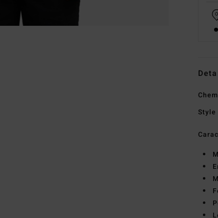
Deta
Chem
Style
Carac
M
E
M
F
P
L