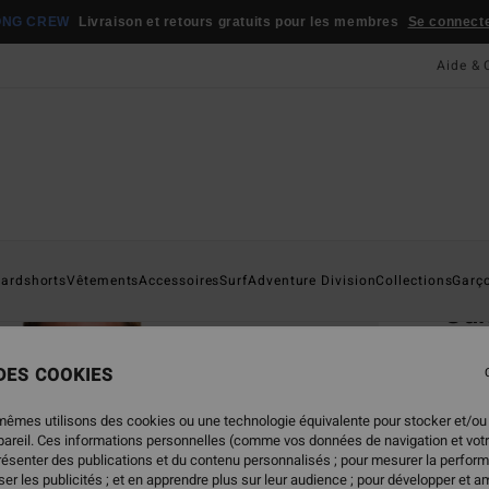
ONG CREW
Livraison et retours gratuits pour les membres
Se connecter
Aide & 
Page D'a
ardshorts
Vêtements
Accessoires
Surf
Adventure Division
Collections
Garç
Su
Chemi
 DES COOKIES
4.5
59,95
mêmes utilisons des cookies ou une technologie équivalente pour stocker et/ou
41,
ppareil. Ces informations personnelles (comme vos données de navigation et vot
présenter des publications et du contenu personnalisés ; pour mesurer la perform
BONS 
er les publicités ; et en apprendre plus sur leur audience ; pour développer et am