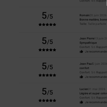
Confort
: 4
Rapport 
/5
5
/5
Romain
20 juin 2026
Bonne matière, bonn
Taille
: Taille parfaite
5
Jean Pierre
13 juin 
/5
Sympathique
Confort
: 5
Rapport 
/5
Je recommande 
5
Jean Paul
2 juin 202
/5
confort
Confort
: 5
Rapport 
/5
Je recommande 
5
Lucien
31 mai 2026
/5
Légère et super color
Confort
: 5
Rapport 
/5
Je recommande 