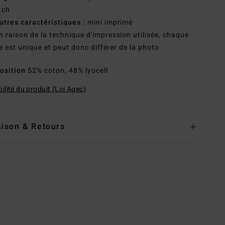
tch
utres caractéristiques :
mini imprimé
n raison de la technique d'impression utilisée, chaque
e est unique et peut donc différer de la photo
osition
52% coton, 48% lyocell
ilité du produit (Loi Agec)
aison & Retours