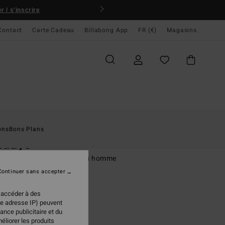
 / s'inscrire
Contact
Carte Cadeau
Billabong App
FR (€)
Magasins
ccueil
Homme
Vêtements
Chemises
ons
Bons Plans
ndays
se à manches courtes Bleu homme
Continuer sans accepter
(16 Avis)
 €
30%
 accéder à des
97 €
re adresse IP) peuvent
ance publicitaire et du
PLANS
éliorer les produits