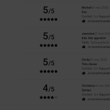
5
Michel
30 mai 2026
/5
Xxx
Confort
: 5
Rapport 
/5
Je recommande 
5
Jeannine
27 mai 20
/5
Kdo très apprécié
Taille
: Taille parfaite
Je recommande 
5
Cindy
25 mai 2026
/5
Très classe
Confort
: 5
Rapport 
/5
Je recommande 
4
Christina
24 mai 20
/5
Sympa
Confort
: 3
Rapport 
/5
Je recommande 