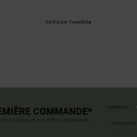
Vérifié par
TrustVille
Collection
REMIÈRE COMMANDE*
ières actus et nos offres exclusives.