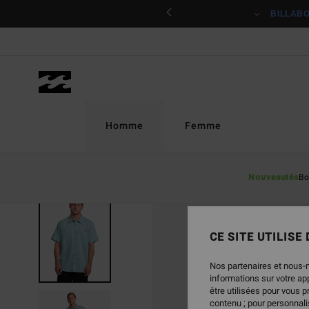
Passer
ciper
BILLAB
à
l'information
sur
le
produit
Homme
Femme
Nouveautés
Bo
CE SITE UTILISE
Nos partenaires et nous-
informations sur votre a
être utilisées pour vous 
contenu ; pour personnalis