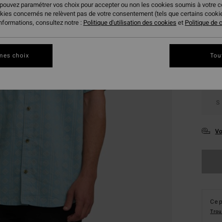
 pouvez paramétrer vos choix pour accepter ou non les cookies soumis à votre 
okies concernés ne relèvent pas de votre consentement (tels que certains cook
Coule
informations, consultez notre :
Politique d'utilisation des cookies
et
Politique de c
mes choix
Tou
S
Vo
Ce p
Trou