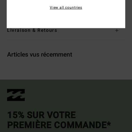
View all countries
Traçabilité du produit (Loi Agec)
Livraison & Retours
Articles vus récemment
15% SUR VOTRE
PREMIÈRE COMMANDE*