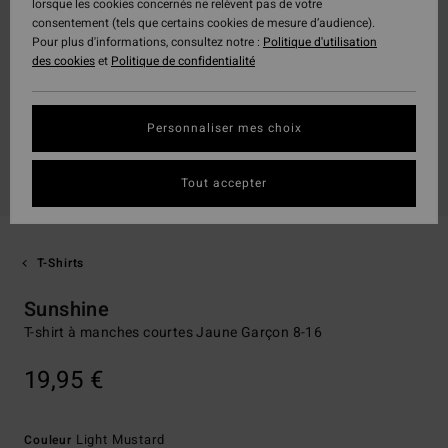
lorsque les cookies concernés ne relèvent pas de votre
consentement (tels que certains cookies de mesure d’audience).
Pour plus d'informations, consultez notre :
Politique d'utilisation
des cookies
et
Politique de confidentialité
Personnaliser mes choix
Tout accepter
T-Shirts
Sunshine
T-shirt à manches courtes Jaune Garçon 8-16
19,95 €
Light Mustard
Couleur