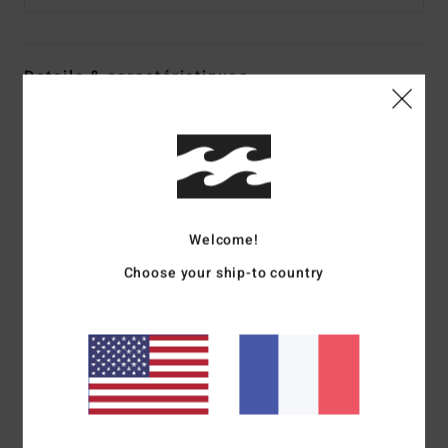
Details & caractéristiques
T-shirt à manches courtes Jaune Garçon 8-16
Style
EBBZT00153
Code couleur
yhv0
Caractéristiques
Welcome!
Matière :
coton [160 g/m²]
coupe :
coupe regular
Choose your ship-to country
Col :
col rond
Manches :
manches courtes
Logotage :
Sérigraphie à l'encre douce
Label thermocollé sur la nuque
Étiquette logotée sur la couture latérale
Composition
[Matière principale] 100% coton