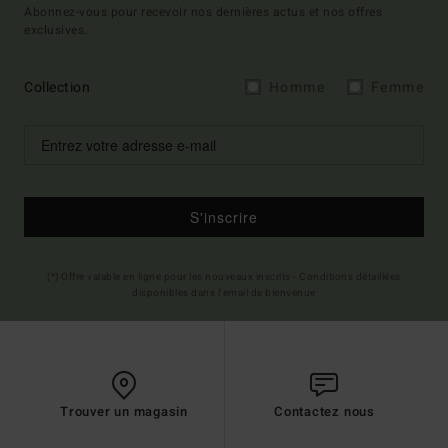
Abonnez-vous pour recevoir nos dernières actus et nos offres
exclusives.
Collection
Homme
Femme
S'inscrire
(*) Offre valable en ligne pour les nouveaux inscrits - Conditions détaillées
disponibles dans l'email de bienvenue
Trouver un magasin
Contactez nous