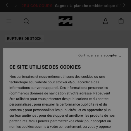
Passer
 membres
Se connecter / s'inscrire
JEU CONCOURS
Gagnez la planche emblématique d'Andy I
à
l'information
sur
le
produit
RUPTURE DE STOCK
Continuer sans accepter
CE SITE UTILISE DES COOKIES
Nos partenaires et nous-mêmes utilisons des cookies ou une
technologie équivalente pour stocker et/ou accéder à des
informations sur votre appareil. Ces informations personnelles
(comme vos données de navigation et votre adresse IP) peuvent
être utilisées pour vous présenter des publications et du contenu
personnalisés ; pour mesurer la performance publicitaire et du
contenu ; pour personnaliser les publicités ; et en apprendre plus
sur leur audience ; pour développer et améliorer les produits de nos
partenaires. Vous pouvez paramétrer vos choix pour accepter ou
non les cookies soumis à votre consentement, ou vous y opposer