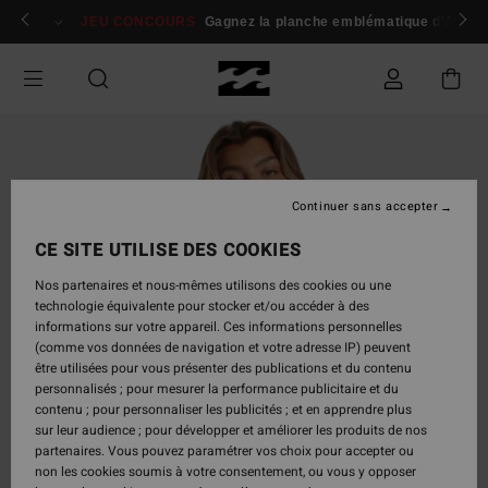
Passer
 membres
Se connecter / s'inscrire
JEU CONCOURS
Gagnez la planche emblématique d'Andy I
à
l'information
sur
le
produit
Continuer sans accepter
CE SITE UTILISE DES COOKIES
Nos partenaires et nous-mêmes utilisons des cookies ou une
technologie équivalente pour stocker et/ou accéder à des
informations sur votre appareil. Ces informations personnelles
(comme vos données de navigation et votre adresse IP) peuvent
être utilisées pour vous présenter des publications et du contenu
personnalisés ; pour mesurer la performance publicitaire et du
contenu ; pour personnaliser les publicités ; et en apprendre plus
sur leur audience ; pour développer et améliorer les produits de nos
partenaires. Vous pouvez paramétrer vos choix pour accepter ou
non les cookies soumis à votre consentement, ou vous y opposer