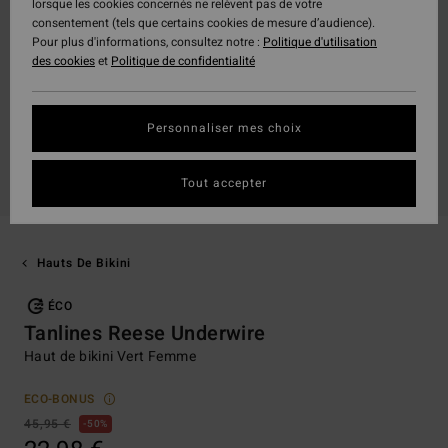
lorsque les cookies concernés ne relèvent pas de votre
consentement (tels que certains cookies de mesure d’audience).
Pour plus d'informations, consultez notre :
Politique d'utilisation
des cookies
et
Politique de confidentialité
Personnaliser mes choix
Tout accepter
Hauts De Bikini
ÉCO
Tanlines Reese Underwire
Haut de bikini Vert Femme
ECO-BONUS
45,95 €
50%