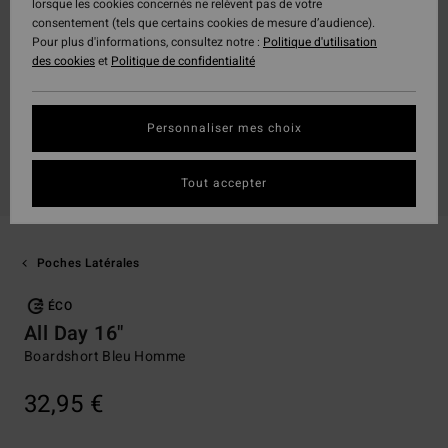
lorsque les cookies concernés ne relèvent pas de votre
consentement (tels que certains cookies de mesure d’audience).
Pour plus d'informations, consultez notre :
Politique d'utilisation
des cookies
et
Politique de confidentialité
Personnaliser mes choix
Tout accepter
Poches Latérales
ÉCO
All Day 16"
Boardshort Bleu Homme
32,95 €