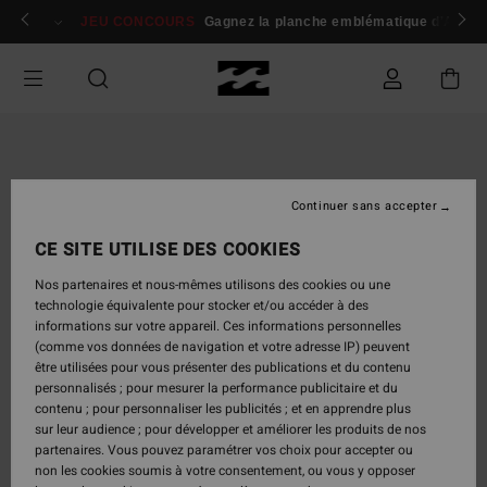
Passer
 membres
Se connecter / s'inscrire
JEU CONCOURS
Gagnez la planche emblématique d'Andy I
à
l'information
sur
le
produit
Continuer sans accepter
CE SITE UTILISE DES COOKIES
Nos partenaires et nous-mêmes utilisons des cookies ou une
technologie équivalente pour stocker et/ou accéder à des
informations sur votre appareil. Ces informations personnelles
(comme vos données de navigation et votre adresse IP) peuvent
être utilisées pour vous présenter des publications et du contenu
personnalisés ; pour mesurer la performance publicitaire et du
contenu ; pour personnaliser les publicités ; et en apprendre plus
sur leur audience ; pour développer et améliorer les produits de nos
partenaires. Vous pouvez paramétrer vos choix pour accepter ou
non les cookies soumis à votre consentement, ou vous y opposer