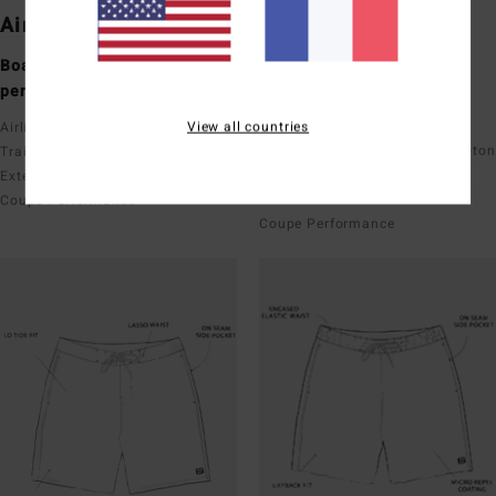
Airlite
Pro
Boardshorts techniques
Boardshorts performance
performance
Upcycler
Recycler 4-way stretch
View all countries
Airlite avec Ciclo x Recycler
Recycler 4 Way Stretch Poly Coton
Traitement déperlant sans PFC
Traitement déperlant sans PFC
Extensible
Extensible
Coupe Performance
Coupe Performance