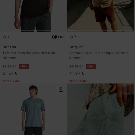
1
7
ÉCO
Horizon
Larry 20"
T-Shirt à manches courtes Noir
Bermuda à taille élastique Marron
Homme
homme
*
*
35,95 €
40%
59,95 €
30%
21,57 €
41,97 €
BONS PLANS
BONS PLANS