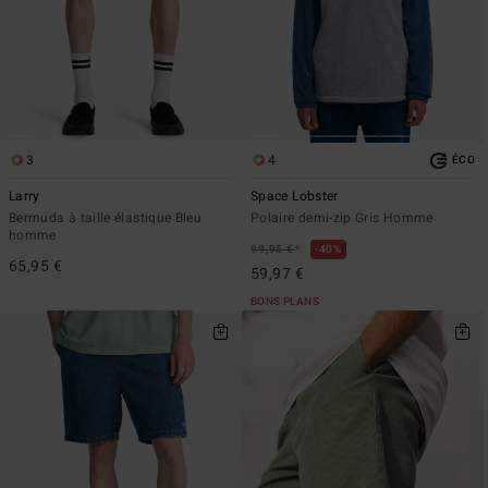
3
4
ÉCO
Larry
Space Lobster
Bermuda à taille élastique Bleu
Polaire demi-zip Gris Homme
homme
*
99,95 €
40%
65,95 €
59,97 €
BONS PLANS