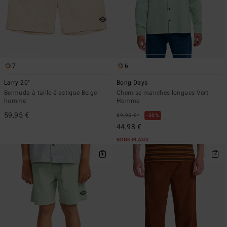
7
6
Larry 20"
Bong Days
Bermuda à taille élastique Beige
Chemise manches longues Vert
homme
Homme
59,95 €
*
89,95 €
50%
44,98 €
BONS PLANS