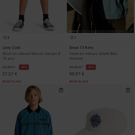
3
1
Larry Cord
Since 73 Kirra
Short en velours Marron Garçon 8-
Veste en velours côtelé Bleu
16 ans
Homme
*
*
45,95 €
40%
99,95 €
40%
27,57 €
59,97 €
BONS PLANS
BONS PLANS