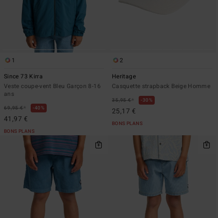
1
2
Since 73 Kirra
Heritage
Veste coupe-vent Bleu Garçon 8-16
Casquette strapback Beige Homme
ans
*
35,95 €
30%
*
69,95 €
40%
25,17 €
41,97 €
BONS PLANS
BONS PLANS