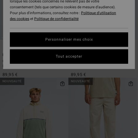
lorsque les cookies concernés ne relèvent pas de votre
consentement (tels que certains cookies de mesure d’audience).
Pour plus d'informations, consultez notre :
Politique d'utilisation
des cookies
et
Politique de confidentialité
Personnaliser mes choix
6
6
Bong Days
Bong Days
Tout accepter
Chemise manches longues Vert
Chemise manches longues Violet
Homme
Homme
89,95 €
89,95 €
NOUVEAUTÉ
NOUVEAUTÉ