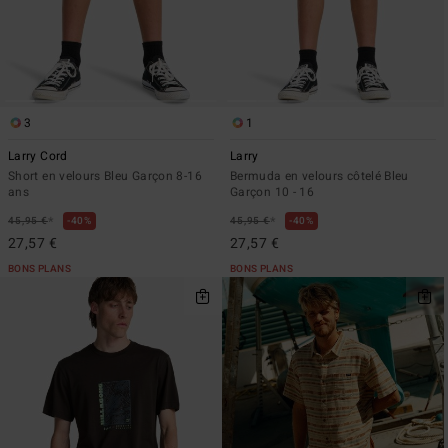
3
1
Larry Cord
Larry
Short en velours Bleu Garçon 8-16
Bermuda en velours côtelé Bleu
ans
Garçon 10 - 16
*
*
45,95 €
40%
45,95 €
40%
27,57 €
27,57 €
BONS PLANS
BONS PLANS