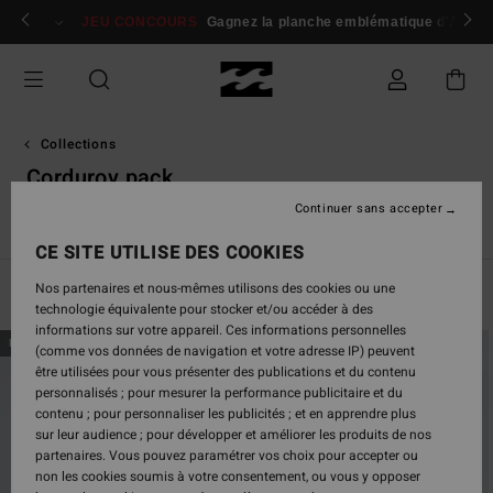
Passez
 membres
Se connecter / s'inscrire
JEU CONCOURS
Gagnez la planche emblématique d'Andy I
à
la
sélection
de
la
grille
Collections
des
Corduroy pack
produits
Continuer sans accepter
TY Williams
Andy Irons
Spec 73
Since '73
Otis Carey
CE SITE UTILISE DES COOKIES
Nos partenaires et nous-mêmes utilisons des cookies ou une
Filtrer & Trier
45
Resultats
technologie équivalente pour stocker et/ou accéder à des
informations sur votre appareil. Ces informations personnelles
Passer
Aller
NOUVEAUTÉ
NOUVEAUTÉ
(comme vos données de navigation et votre adresse IP) peuvent
aux
a
être utilisées pour vous présenter des publications et du contenu
critères
trier
personnalisés ; pour mesurer la performance publicitaire et du
de
par
contenu ; pour personnaliser les publicités ; et en apprendre plus
filtrage
sur leur audience ; pour développer et améliorer les produits de nos
de
partenaires. Vous pouvez paramétrer vos choix pour accepter ou
recherche
non les cookies soumis à votre consentement, ou vous y opposer