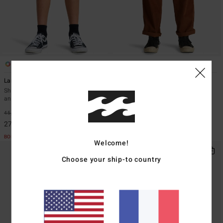
3
5
Larry Cord
Larry Cord
Short en velours Vert Garçon 8-16
Pantalon en velours côtelé à taille
ans
élastiquée Marron Homme
*
*
45,95 €
40%
75,95 €
30%
27,57 €
53,17 €
BONS PLANS
BONS PLANS
Welcome!
Choose your ship-to country