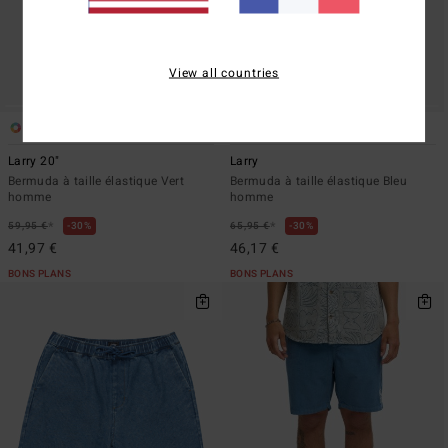
View all countries
7
3
Larry 20"
Larry
Bermuda à taille élastique Vert
Bermuda à taille élastique Bleu
homme
homme
*
*
59,95 €
30%
65,95 €
30%
41,97 €
46,17 €
BONS PLANS
BONS PLANS