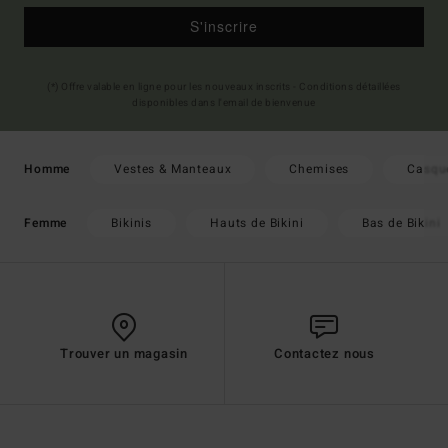
S'inscrire
(*) Offre valable en ligne pour les nouveaux inscrits - Conditions détaillées
disponibles dans l'email de bienvenue
Vestes & Manteaux
Chemises
Casqu
Homme
Bikinis
Hauts de Bikini
Bas de Bikini
Femme
Trouver un magasin
Contactez nous