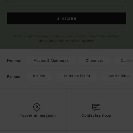
S'inscrire
(*) Offre valable en ligne pour les nouveaux inscrits - Conditions détaillées
disponibles dans l'email de bienvenue
Vestes & Manteaux
Chemises
Casqu
Homme
Bikinis
Hauts de Bikini
Bas de Bikini
Femme
Trouver un magasin
Contactez nous