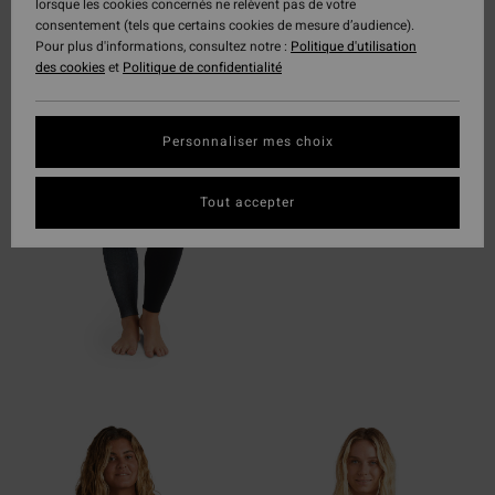
lorsque les cookies concernés ne relèvent pas de votre
FURNACE NATURAL
consentement (tels que certains cookies de mesure d’audience).
Pour plus d'informations, consultez notre :
Politique d'utilisation
CHALEUR MAXIMALE
des cookies
et
Politique de confidentialité
Jersey Upcycler Airlite 4D
Doublure Graphene+
Coutures Power Seams
Personnaliser mes choix
soudées
Caoutchouc naturel
Tout accepter
EN SAVOIR PLUS