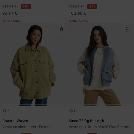
*
*
129,95 €
30%
129,95 €
20%
90,97 €
103,96 €
BONS PLANS
BONS PLANS
2
1
Coastal Waves
Since 73 Og Burleigh
Veste en sherpa Vert Femme
Veste en velours côtelé Bleu Femme