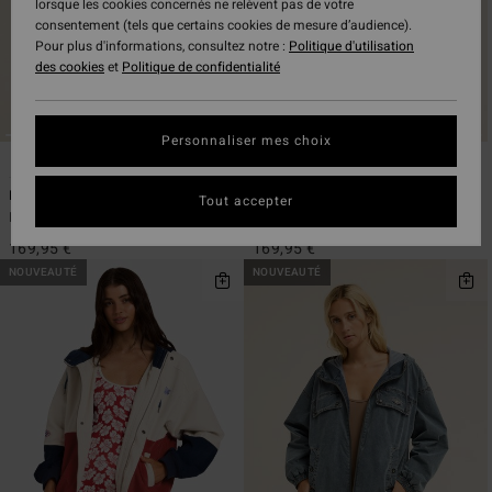
lorsque les cookies concernés ne relèvent pas de votre
consentement (tels que certains cookies de mesure d’audience).
Pour plus d'informations, consultez notre :
Politique d'utilisation
des cookies
et
Politique de confidentialité
Personnaliser mes choix
2
2
ÉCO
ÉCO
Fall Camper
Fall Camper
Tout accepter
Doudoune à capuche Vert Femme
Doudoune à capuche Noir Femme
169,95 €
169,95 €
NOUVEAUTÉ
NOUVEAUTÉ