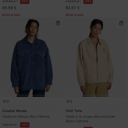
*
*
139,95 €
50%
119,95 €
30%
69,98 €
83,97 €
BONS PLANS
BONS PLANS
2
2
Coastal Waves
Chill Time
Veste en sherpa Bleu Femme
Veste à la coupe décontractée
Blanc Femme
*
139,95 €
50%