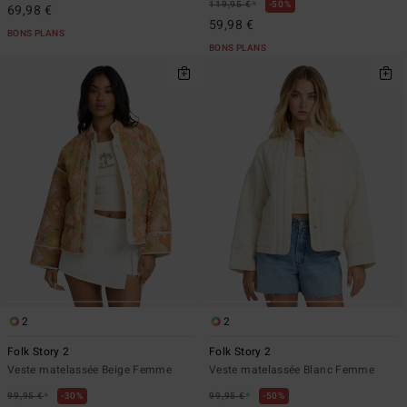
*
119,95 €
50%
69,98 €
59,98 €
BONS PLANS
BONS PLANS
2
2
Folk Story 2
Folk Story 2
Veste matelassée Beige Femme
Veste matelassée Blanc Femme
*
*
99,95 €
30%
99,95 €
50%