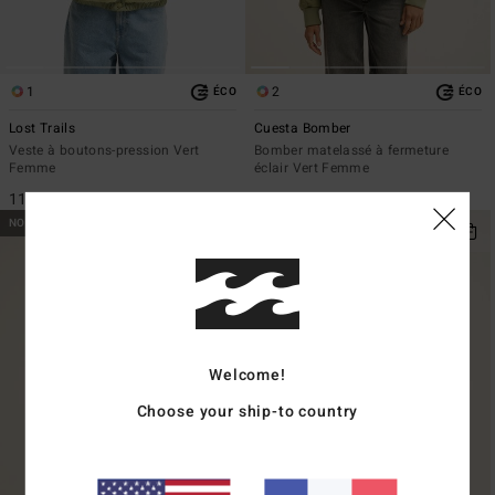
1
2
ÉCO
ÉCO
Lost Trails
Cuesta Bomber
Veste à boutons-pression Vert
Bomber matelassé à fermeture
Femme
éclair Vert Femme
115,95 €
139,95 €
NOUVEAUTÉ
NOUVEAUTÉ
Welcome!
Choose your ship-to country