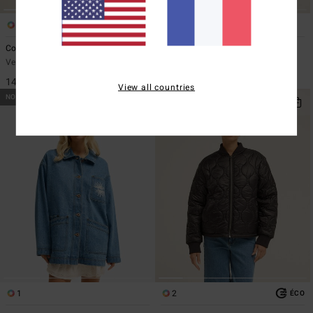
2
2
Cord In Love
Cord In Love
Veste trucker Jaune Femme
Veste trucker Rouge Femme
149,95 €
149,95 €
View all countries
NOUVEAUTÉ
NOUVEAUTÉ
1
2
ÉCO