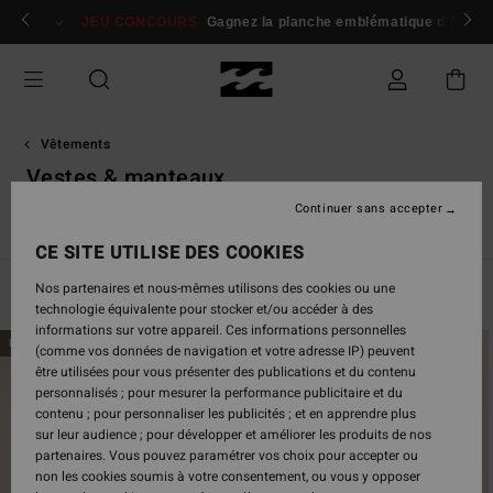
Passez
 membres
Se connecter / s'inscrire
JEU CONCOURS
Gagnez la planche emblématique d'Andy I
à
la
sélection
de
la
grille
Vêtements
des
Vestes & manteaux
produits
Continuer sans accepter
s
Vestes & Manteaux
Sweats
Polaires
Corduroy Lovers
CE SITE UTILISE DES COOKIES
Nos partenaires et nous-mêmes utilisons des cookies ou une
Filtrer & Trier
39
Resultats
technologie équivalente pour stocker et/ou accéder à des
informations sur votre appareil. Ces informations personnelles
Passer
Aller
NOUVEAUTÉ
NOUVEAUTÉ
(comme vos données de navigation et votre adresse IP) peuvent
aux
a
être utilisées pour vous présenter des publications et du contenu
critères
trier
personnalisés ; pour mesurer la performance publicitaire et du
de
par
contenu ; pour personnaliser les publicités ; et en apprendre plus
filtrage
sur leur audience ; pour développer et améliorer les produits de nos
de
partenaires. Vous pouvez paramétrer vos choix pour accepter ou
recherche
non les cookies soumis à votre consentement, ou vous y opposer