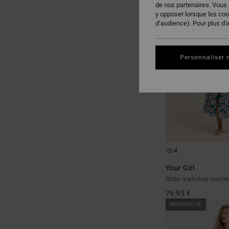
de nos partenaires. Vous
aux
a
y opposer lorsque les co
critères
trier
d’audience). Pour plus d'
de
par
filtrage
de
Personnaliser 
recherche
4
Your Girl
Robe manches court
79,95 €
NOUVEAUTÉ