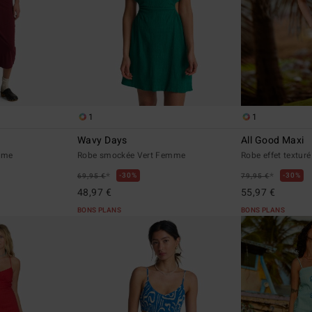
1
1
Wavy Days
All Good Maxi
mme
Robe smockée Vert Femme
Robe effet textur
*
*
30%
30%
69,95 €
79,95 €
48,97 €
55,97 €
BONS PLANS
BONS PLANS