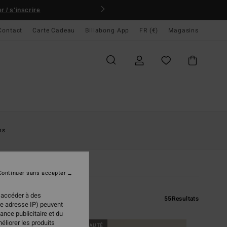
'Andy Irons 🏄
Participer
Contact
Carte Cadeau
Billabong App
FR (€)
Magasins
ns
Continuer sans accepter
 accéder à des
55
Resultats
re adresse IP) peuvent
ance publicitaire et du
éliorer les produits
NOUVEAUTÉ