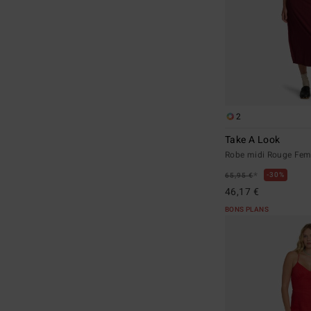
2
Take A Look
Robe midi Rouge Fe
*
30%
65,95 €
46,17 €
BONS PLANS