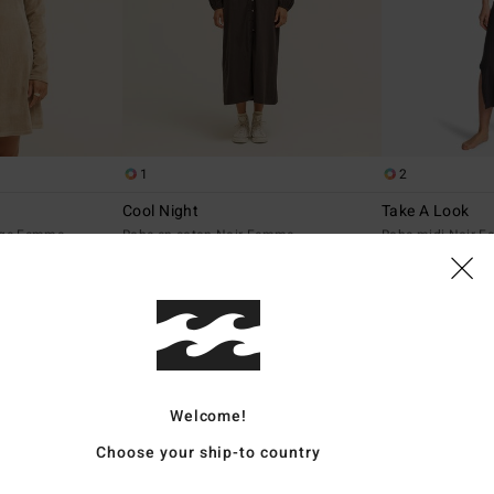
1
2
Cool Night
Take A Look
ige Femme
Robe en coton Noir Femme
Robe midi Noir 
85,95 €
*
30%
65,95 €
46,17 €
BONS PLANS
Welcome!
Choose your ship-to country