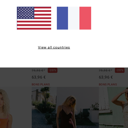
5
4
View all countries
Jet Set
Your Girl
es Vert Femme
Robe midi Noir Femme
Robe manches co
*
*
20%
20%
79,95 €
79,95 €
63,96 €
63,96 €
BONS PLANS
BONS PLANS