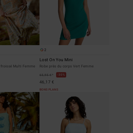
2
Lost On You Mini
é froissé Multi Femme
Robe près du corps Vert Femme
*
30%
65,95 €
46,17 €
BONS PLANS