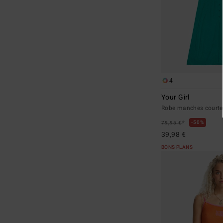
4
Your Girl
Robe manches court
*
50%
79,95 €
39,98 €
BONS PLANS