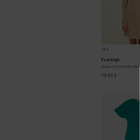
2
Everleigh
Robe col montant Be
75,95 €