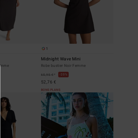
1
Midnight Wave Mini
Femme
Robe bustier Noir Femme
*
20%
65,95 €
52,76 €
BONS PLANS