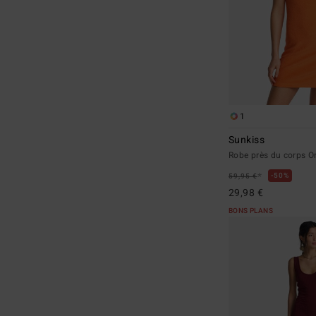
1
Sunkiss
Robe près du corps 
*
50%
59,95 €
29,98 €
BONS PLANS