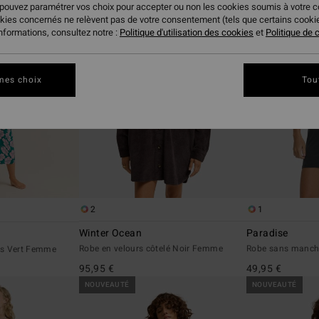
 pouvez paramétrer vos choix pour accepter ou non les cookies soumis à votre 
okies concernés ne relèvent pas de votre consentement (tels que certains cook
informations, consultez notre :
Politique d'utilisation des cookies
et
Politique de c
mes choix
Tou
2
1
Winter Ocean
Paradise
Robe en velours côtelé Noir Femme
Robe sans manch
es Vert Femme
95,95 €
49,95 €
NOUVEAUTÉ
NOUVEAUTÉ