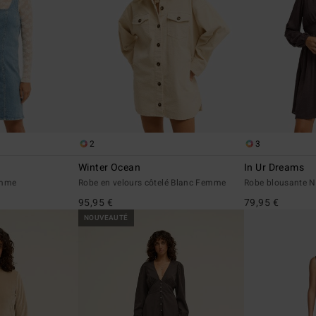
2
3
Winter Ocean
In Ur Dreams
emme
Robe en velours côtelé Blanc Femme
Robe blousante 
95,95 €
79,95 €
NOUVEAUTÉ