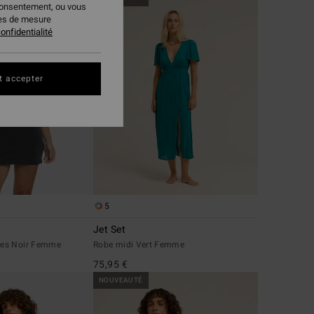
consentement, ou vous
ies de mesure
onfidentialité
t accepter
5
Jet Set
es Noir Femme
Robe midi Vert Femme
75,95 €
NOUVEAUTÉ