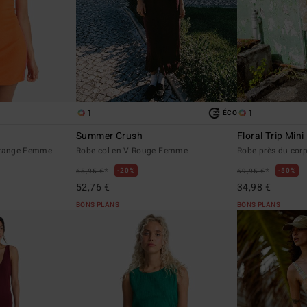
1
1
ÉCO
Summer Crush
Floral Trip Mini
Orange Femme
Robe col en V Rouge Femme
Robe près du cor
*
*
20%
50%
65,95 €
69,95 €
52,76 €
34,98 €
BONS PLANS
BONS PLANS