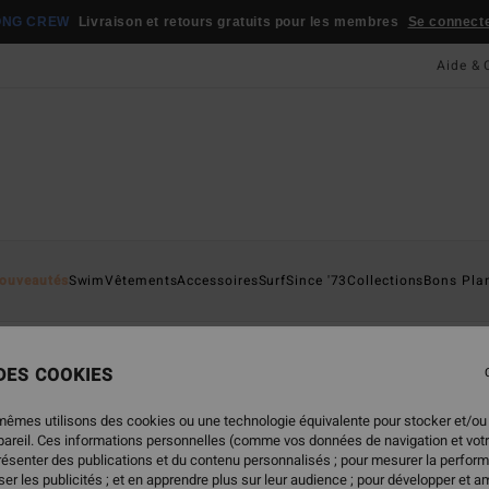
JEU CONCOURS
Gagnez la planche emblématique d
Aide & 
ouveautés
Swim
Vêtements
Accessoires
Surf
Since '73
Collections
Bons Pla
 DES COOKIES
mêmes utilisons des cookies ou une technologie équivalente pour stocker et/ou
ppareil. Ces informations personnelles (comme vos données de navigation et vot
présenter des publications et du contenu personnalisés ; pour mesurer la perform
er les publicités ; et en apprendre plus sur leur audience ; pour développer et am
NOUVEAUTÉ
NOUVEAUTÉ