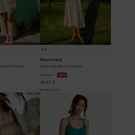
1
Wave Haze
ps Vert Femme
Robe midi Blanc Femme
*
30%
79,95 €
55,97 €
BONS PLANS