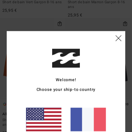
Short de bain Vert Garçon 8-16 ans
Short de bain Marron Garçon 8-16
ans
25,95 €
25,95 €
Welcome!
Choose your ship-to country
7
2
ÉCO
ÉCO
All Day Layback 14"
Spinner Pro
Short de bain Orange Garçon 8-16
Boardshort Noir Garçon 8-16 ans
ans
45,95 €