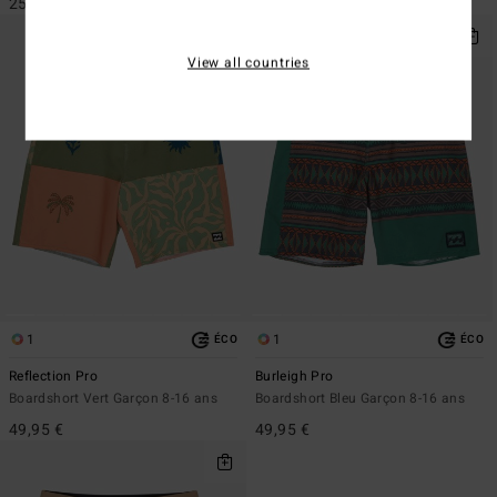
25,95 €
View all countries
1
1
ÉCO
ÉCO
Reflection Pro
Burleigh Pro
Boardshort Vert Garçon 8-16 ans
Boardshort Bleu Garçon 8-16 ans
49,95 €
49,95 €