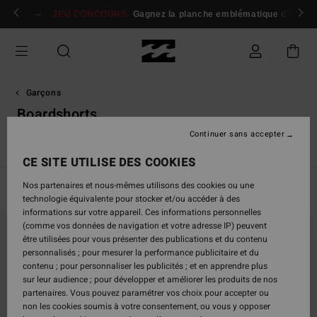
Passez
 membres
Se connecter / s'inscrire
JEU CONCOURS
Gagnez la planche emblématique d'Andy I
à
la
sélection
de
la
grille
Garçons
des
Boardshorts
produits
Continuer sans accepter
t
Boardshorts
T-Shirts
Chemises
Shorts & Pantalons
CE SITE UTILISE DES COOKIES
Nos partenaires et nous-mêmes utilisons des cookies ou une
Filtrer & Trier
13
Resultats
technologie équivalente pour stocker et/ou accéder à des
informations sur votre appareil. Ces informations personnelles
Passer
Aller
(comme vos données de navigation et votre adresse IP) peuvent
aux
a
être utilisées pour vous présenter des publications et du contenu
critères
trier
personnalisés ; pour mesurer la performance publicitaire et du
de
par
contenu ; pour personnaliser les publicités ; et en apprendre plus
filtrage
sur leur audience ; pour développer et améliorer les produits de nos
de
partenaires. Vous pouvez paramétrer vos choix pour accepter ou
recherche
non les cookies soumis à votre consentement, ou vous y opposer