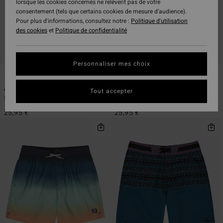
lorsque les cookies concernés ne relèvent pas de votre
consentement (tels que certains cookies de mesure d’audience).
Pour plus d'informations, consultez notre :
Politique d'utilisation
des cookies
et
Politique de confidentialité
Personnaliser mes choix
7
7
ÉCO
ÉCO
All Day Layback 14"
All Day Layback 14"
Tout accepter
Short de bain Bleu Garçon 8-16 ans
Short de bain Vert Garçon 8-16 ans
25,95 €
25,95 €