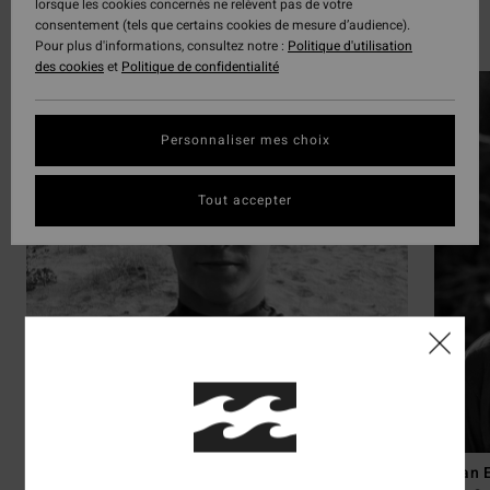
lorsque les cookies concernés ne relèvent pas de votre
Surf
consentement (tels que certains cookies de mesure d’audience).
Découvrir les 42 athlètes
Pour plus d'informations, consultez notre :
Politique d'utilisation
des cookies
et
Politique de confidentialité
Personnaliser mes choix
Tout accepter
Axel Dominguez
Ethan 