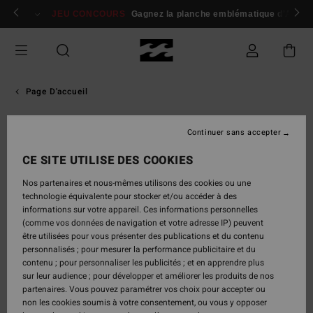
Aller
 membres
Se connecter / s'inscrire
JEU CONCOURS
Gagnez la planche emblématique d'Andy I
au
contenu
Page D'accueil
Team Hommes Billabong
Continuer sans accepter
CE SITE UTILISE DES COOKIES
Nos partenaires et nous-mêmes utilisons des cookies ou une
Nos athlètes hommes
technologie équivalente pour stocker et/ou accéder à des
Team Billabong : des athlètes pros, unis par le
informations sur votre appareil. Ces informations personnelles
même engagement sur tous les terrains. Suivez
(comme vos données de navigation et votre adresse IP) peuvent
nos athlètes hommes, revivez leurs meilleures
être utilisées pour vous présenter des publications et du contenu
sessions et découvrez l’équipement technique qui
personnalisés ; pour mesurer la performance publicitaire et du
les accompagne dans les conditions les plus
contenu ; pour personnaliser les publicités ; et en apprendre plus
sur leur audience ; pour développer et améliorer les produits de nos
exigeantes.
partenaires. Vous pouvez paramétrer vos choix pour accepter ou
non les cookies soumis à votre consentement, ou vous y opposer