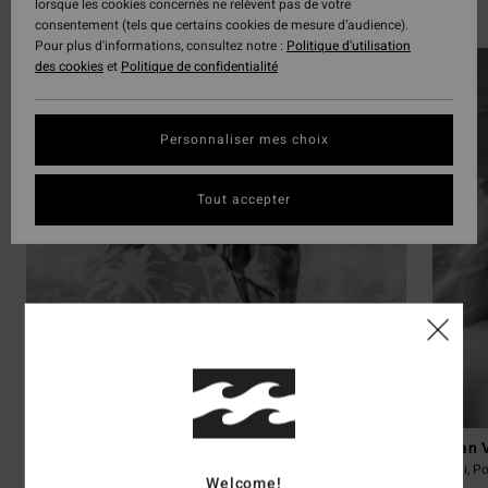
lorsque les cookies concernés ne relèvent pas de votre
Découvrir les 25 athlètes
consentement (tels que certains cookies de mesure d’audience).
Pour plus d'informations, consultez notre :
Politique d'utilisation
des cookies
et
Politique de confidentialité
Personnaliser mes choix
Tout accepter
Sky Brown
Aelan 
Miyazaki, Japon
Tahiti, P
Welcome!