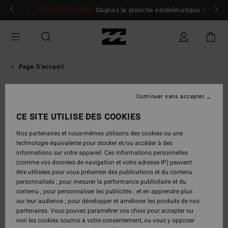
Aller
 membres
Se connecter / s'inscrire
JEU CONCOURS
Gagnez la planche emblématique d'Andy I
au
contenu
Page D'accueil
Team Femmes Billabong
Continuer sans accepter
CE SITE UTILISE DES COOKIES
Nos partenaires et nous-mêmes utilisons des cookies ou une
Nos athlètes femmes
technologie équivalente pour stocker et/ou accéder à des
Team Billabong : une équipe de rideuses élites
informations sur votre appareil. Ces informations personnelles
unies pour repousser leurs limites. Suivez leurs
(comme vos données de navigation et votre adresse IP) peuvent
meilleures sessions et découvrez l’équipement
être utilisées pour vous présenter des publications et du contenu
technique qui les accompagne dans les conditions
personnalisés ; pour mesurer la performance publicitaire et du
les plus extrêmes.
contenu ; pour personnaliser les publicités ; et en apprendre plus
sur leur audience ; pour développer et améliorer les produits de nos
partenaires. Vous pouvez paramétrer vos choix pour accepter ou
Surf
non les cookies soumis à votre consentement, ou vous y opposer