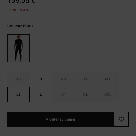
199,96 €
BONS PLANS
Black
Couleur
XS
S
MS
M
MT
LS
L
LT
XL
XXL
Ajouter au panier