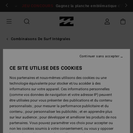
Passer
 membres
Se connecter / s'inscrire
JEU CONCOURS
Gagnez la planche emblématique d'Andy I
à
l'information
sur
le
produit
Combinaisons De Surf Intégrales
Continuer sans accepter
CE SITE UTILISE DES COOKIES
Nos partenaires et nous-mêmes utilisons des cookies ou une
technologie équivalente pour stocker et/ou accéder à des
informations sur votre appareil. Ces informations personnelles
(comme vos données de navigation et votre adresse IP) peuvent
être utilisées pour vous présenter des publications et du contenu
personnalisés ; pour mesurer la performance publicitaire et du
contenu ; pour personnaliser les publicités ; et en apprendre plus
sur leur audience ; pour développer et améliorer les produits de nos
partenaires. Vous pouvez paramétrer vos choix pour accepter ou
non les cookies soumis à votre consentement, ou vous y opposer