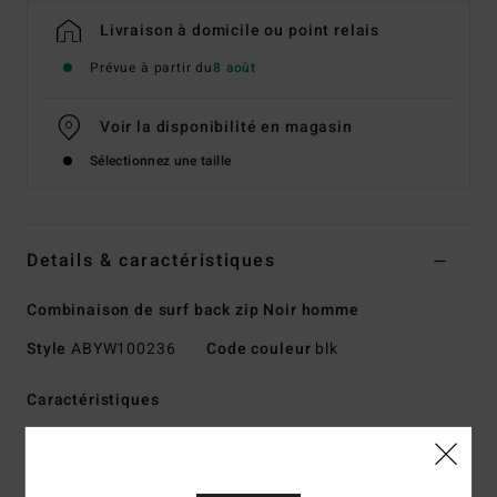
Livraison à domicile ou point relais
Prévue à partir du
8 août
Voir la disponibilité en magasin
Sélectionnez une taille
Details & caractéristiques
Combinaison de surf back zip Noir homme
Style
ABYW100236
Code couleur
blk
Caractéristiques
Collection :
Collection Foil
Matière :
Néoprène Superflex résistant avec un mélange