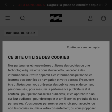
Passer
 membres
Se connecter / s'inscrire
JEU CONCOURS
Gagnez la planche emblématique d'Andy I
à
l'information
sur
le
produit
RUPTURE DE STOCK
Continuer sans accepter
CE SITE UTILISE DES COOKIES
Nos partenaires et nous-mêmes utilisons des cookies ou une
technologie équivalente pour stocker et/ou accéder à des
informations sur votre appareil. Ces informations personnelles
(comme vos données de navigation et votre adresse IP) peuvent
être utilisées pour vous présenter des publications et du contenu
personnalisés ; pour mesurer la performance publicitaire et du
contenu ; pour personnaliser les publicités ; et en apprendre plus
sur leur audience ; pour développer et améliorer les produits de nos
partenaires. Vous pouvez paramétrer vos choix pour accepter ou
non les cookies soumis à votre consentement, ou vous y opposer