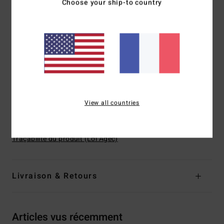
Choose your ship-to country
Revêtement : le revêtement Micro Repel déperlant permet
au Matière de rester léger et de sécher plus rapidement
Coupe:
Coupe Performance conçue pour minimiser les
coutures et maximiser la flexibilité et la performance
Taille :
taille fixe
Longueur :
19", coupe mi-longue
Système de fermeture :
Fermeture par cordon de serrage
Poches :
poche plaquée sur le côté
View all countries
Composition
90% Polyester recyclé, 10% Élasthanne
Traçabilité du produit (Loi Agec)
Livraison & Retours
Articles vus récemment