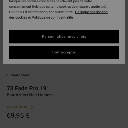
lorsque les cookies concernés ne relèvent pas de votre
consentement (tels que certains cookies de mesure d’audience).
Pour plus d'informations, consultez notre :
Politique d'utilisation
des cookies
et
Politique de confidentialité
Personnaliser mes choix
Tout accepter
Boardshort
73 Fade Pro 19"
Boardshort Noir Homme
ECO-BONUS
69,95 €