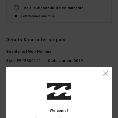
Voir la disponibilité en magasin
Sélectionnez une taille
Details & caractéristiques
Boardshort Noir Homme
Style
EBYBS00110
Code couleur
0019
Caractéristiques
Matière :
Matière 4-way stretch en polyester
Modèle fabriqué à partir de bouteilles en plastique
recyclées
Imperméabilité :
traitement Durable Water Repellent
[DWR] déperlant pour vous garder au sec et vous protéger
Welcome!
des éléments