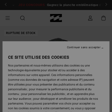
Passer
 membres
Se connecter / s'inscrire
JEU CONCOURS
Gagnez la planche emblématique d'Andy I
à
l'information
sur
le
produit
RUPTURE DE STOCK
Continuer sans accepter
CE SITE UTILISE DES COOKIES
Nos partenaires et nous-mêmes utilisons des cookies ou une
technologie équivalente pour stocker et/ou accéder à des
informations sur votre appareil. Ces informations personnelles
(comme vos données de navigation et votre adresse IP) peuvent
être utilisées pour vous présenter des publications et du contenu
personnalisés ; pour mesurer la performance publicitaire et du
contenu ; pour personnaliser les publicités ; et en apprendre plus
sur leur audience ; pour développer et améliorer les produits de nos
partenaires. Vous pouvez paramétrer vos choix pour accepter ou
non les cookies soumis à votre consentement, ou vous y opposer