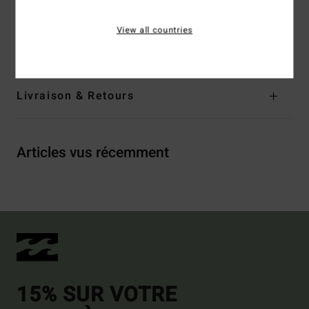
Composition
[Matière principale] 60% polyester recyclé,
40% acrylique
View all countries
Traçabilité du produit (Loi Agec)
Livraison & Retours
Articles vus récemment
15% SUR VOTRE