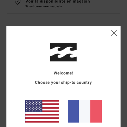
Voir la disponibilité en magasin
Sélectionner mon magasin
Details & caractéristiques
Bonnet à revers Bleu Homme
Style
ABYHA00521
Code couleur
nvy
Caractéristiques
Welcome!
Collection :
Adventure Division
Choose your ship-to country
Matière :
60% de polyester recyclé et 40% d'acrylique
Coupe :
couple Standard fit classique
Logotage :
Les coloris Navy et Chino sont dotés d'une
broderie sur le devant
Autres caractéristiques :
Revers doux