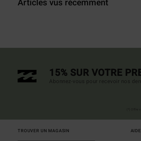
Articles vus récemment
15% SUR VOTRE P
Abonnez-vous pour recevoir nos dern
(*) Offre
TROUVER UN MAGASIN
AIDE