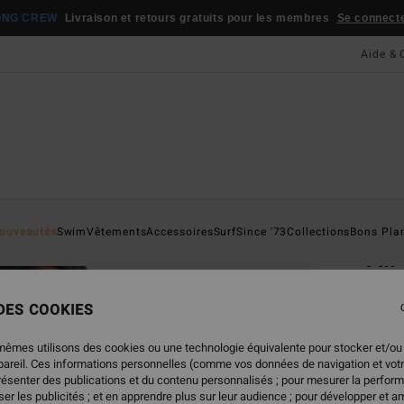
ONG CREW
Livraison et retours gratuits pour les membres
Se connecter
Aide & 
Page D'a
ouveautés
Swim
Vêtements
Accessoires
Surf
Since '73
Collections
Bons Pla
All
Polai
 DES COOKIES
4.1
65,95
mêmes utilisons des cookies ou une technologie équivalente pour stocker et/ou
32,
ppareil. Ces informations personnelles (comme vos données de navigation et vot
présenter des publications et du contenu personnalisés ; pour mesurer la perform
BONS 
er les publicités ; et en apprendre plus sur leur audience ; pour développer et am