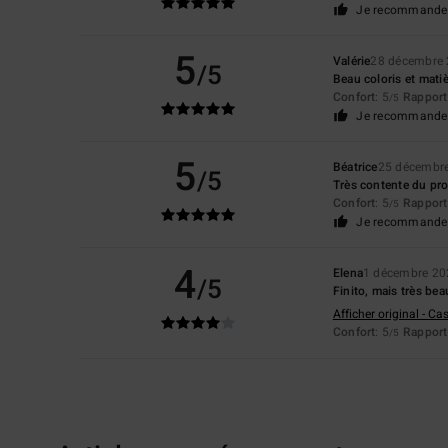
Je recommande 
5
Valérie
28 décembre
/5
Beau coloris et mati
Confort
: 5
Rapport 
/5
Je recommande 
5
Béatrice
25 décembr
/5
Très contente du pr
Confort
: 5
Rapport 
/5
Je recommande 
4
Elena
1 décembre 20
/5
Finito, mais très bea
Afficher original - Ca
Confort
: 5
Rapport 
/5