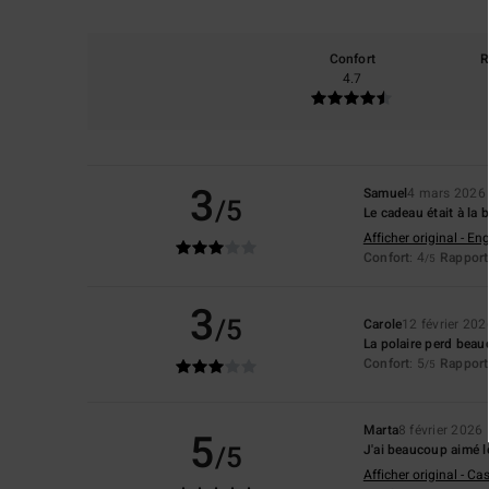
Confort
R
4.7
3
Samuel
4 mars 2026
/5
Le cadeau était à la 
Afficher original - Eng
Confort
: 4
Rapport 
/5
3
/5
Carole
12 février 202
La polaire perd beau
Confort
: 5
Rapport 
/5
Marta
8 février 2026
5
/5
J'ai beaucoup aimé le
Afficher original - Ca