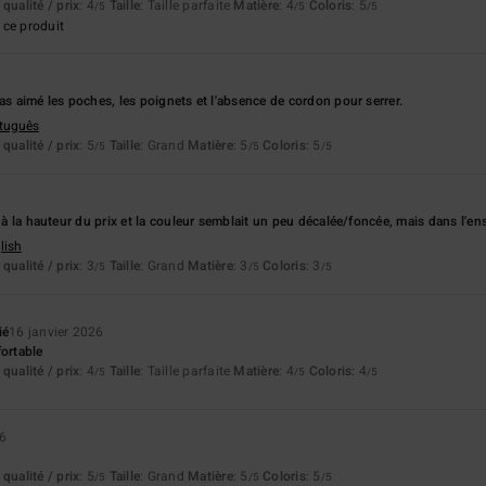
qualité / prix
: 4
Taille
: Taille parfaite
Matière
: 4
Coloris
: 5
/5
/5
/5
ce produit
as aimé les poches, les poignets et l'absence de cordon pour serrer.
rtuguês
qualité / prix
: 5
Taille
: Grand
Matière
: 5
Coloris
: 5
/5
/5
/5
s à la hauteur du prix et la couleur semblait un peu décalée/foncée, mais dans l'ens
lish
qualité / prix
: 3
Taille
: Grand
Matière
: 3
Coloris
: 3
/5
/5
/5
ié
16 janvier 2026
fortable
qualité / prix
: 4
Taille
: Taille parfaite
Matière
: 4
Coloris
: 4
/5
/5
/5
26
qualité / prix
: 5
Taille
: Grand
Matière
: 5
Coloris
: 5
/5
/5
/5