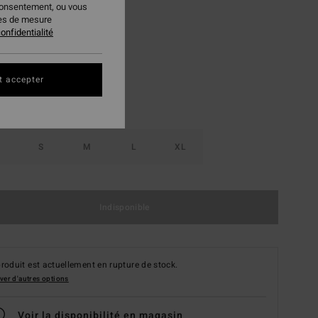
consentement, ou vous
ies de mesure
Sedona
ur
onfidentialité
t accepter
S
M
L
XL
Indisponible
roduit est actuellement en rupture de stock.
ver d'autres options
Voir la disponibilité en magasin