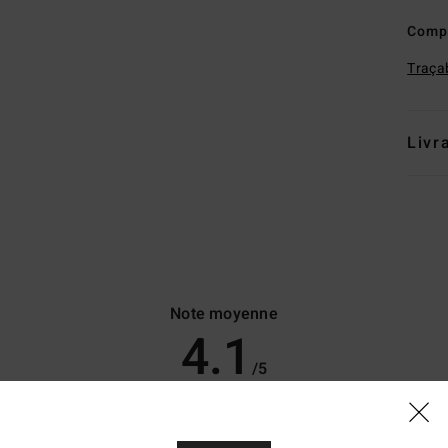
Comp
Traçab
Livr
Note moyenne
4.1
/5
basé sur
10 avis vérifiés
depuis décembre 2025