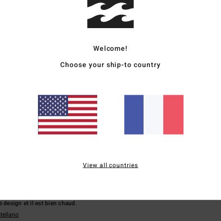
40% de nos clients recommandent ce produit
apport qualité / prix
Taille
Matière
4.1
4.0
Trop petit
Trop grand
Welcome!
Choose your ship-to country
bonne taille ; elle a apprécié son toucher et son design.
lish
qualité / prix
: 3
Taille
: Taille parfaite
Matière
: 3
Coloris
: 4
/5
/5
/5
6
coup de peluches qui se déposent sur les autres vêtements.
qualité / prix
: 3
Taille
: Taille parfaite
Matière
: 2
Coloris
: 5
View all countries
/5
/5
/5
 design et il est bien chaud.
stellano