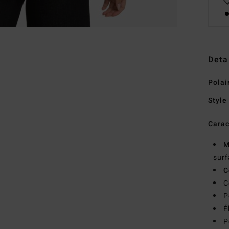
Deta
Polai
Style
Carac
M
surf
C
C
P
É
P