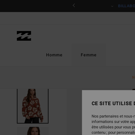
Passer
ciper
BILLAB
à
l'information
sur
le
produit
Homme
Femme
N
CE SITE UTILISE
Nos partenaires et nous-
informations sur votre a
être utilisées pour vous 
contenu ; pour personnalis