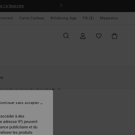
 / s'inscrire
Contact
Carte Cadeau
Billabong App
FR (€)
Magasins
ccueil
Femme
Vêtements
Sweats
ns
 The Time Sherpa
re demi-zip Marron Femme
Continuer sans accepter
(10 Avis)
 €
50%
 accéder à des
98 €
re adresse IP) peuvent
ance publicitaire et du
PLANS
éliorer les produits