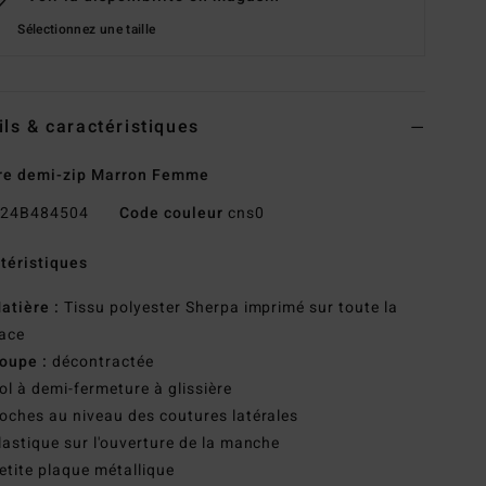
Sélectionnez une taille
ils & caractéristiques
re demi-zip Marron Femme
24B484504
Code couleur
cns0
téristiques
atière :
Tissu polyester Sherpa imprimé sur toute la
ace
oupe :
décontractée
ol à demi-fermeture à glissière
oches au niveau des coutures latérales
lastique sur l'ouverture de la manche
etite plaque métallique