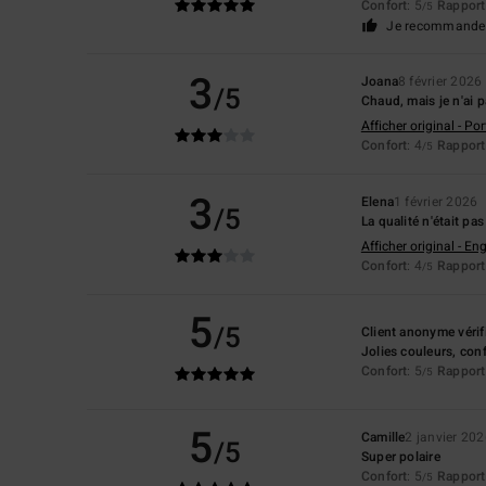
Confort
: 5
Rapport 
/5
Je recommande 
3
Joana
8 février 2026
/5
Chaud, mais je n'ai p
Afficher original - Po
Confort
: 4
Rapport 
/5
3
Elena
1 février 2026
/5
La qualité n'était pa
Afficher original - Eng
Confort
: 4
Rapport 
/5
5
/5
Client anonyme vérif
Jolies couleurs, con
Confort
: 5
Rapport 
/5
5
Camille
2 janvier 20
/5
Super polaire
Confort
: 5
Rapport 
/5