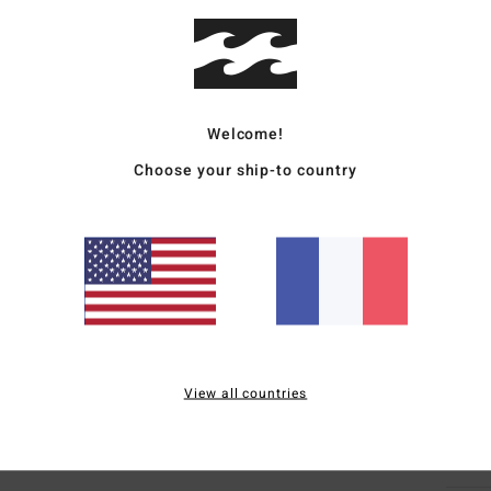
Deta
Bonne
Style
Welcome!
Choose your ship-to country
Carac
M
M
L
Comp
Traçab
View all countries
Livr