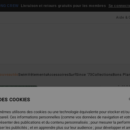
ONG CREW
Livraison et retours gratuits pour les membres
Se connecter
Aide & 
Page D'a
ouveautés
Swim
Vêtements
Accessoires
Surf
Since '73
Collections
Bons Pla
Alt
Bonne
 DES COOKIES
25,
mêmes utilisons des cookies ou une technologie équivalente pour stocker et/ou
ppareil. Ces informations personnelles (comme vos données de navigation et vot
présenter des publications et du contenu personnalisés ; pour mesurer la perform
Coule
er les publicités ; et en apprendre plus sur leur audience ; pour développer et am