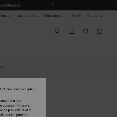
 / s'inscrire
Contact
Carte Cadeau
Billabong App
FR (€)
Magasins
ccueil
Femme
Accessoires
Bonnets
ns
a
t à revers Vert Femme
Continuer sans accepter
95 €
 accéder à des
re adresse IP) peuvent
ance publicitaire et du
Emerald Bay
ur
éliorer les produits