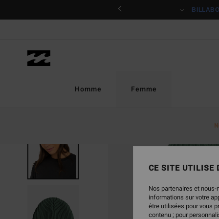
Passer
ciper
BILLAB
à
l'information
sur
le
produit
Homme
Femme
N
RUPTURE DE STOCK
CE SITE UTILISE
Nos partenaires et nous-
informations sur votre a
être utilisées pour vous 
contenu ; pour personnalis