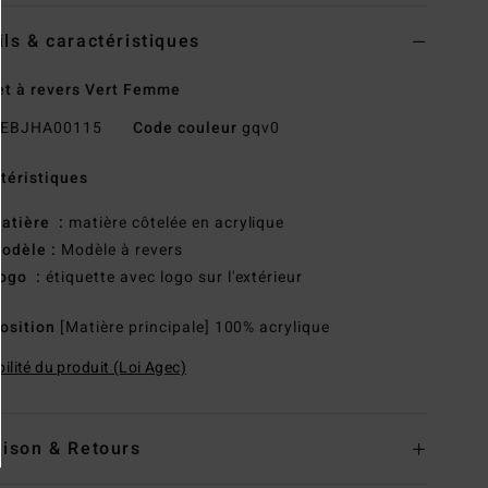
ils & caractéristiques
t à revers Vert Femme
EBJHA00115
Code couleur
gqv0
téristiques
atière :
matière côtelée en acrylique
odèle :
Modèle à revers
ogo :
étiquette avec logo sur l'extérieur
osition
[Matière principale] 100% acrylique
ilité du produit (Loi Agec)
aison & Retours