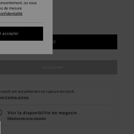
consentement, ou vous
ies de mesure
onfidentialité
t accepter
1SZ
Indisponible
roduit est actuellement en rupture de stock.
ver d'autres options
Voir la disponibilité en magasin
Sélectionner mon magasin