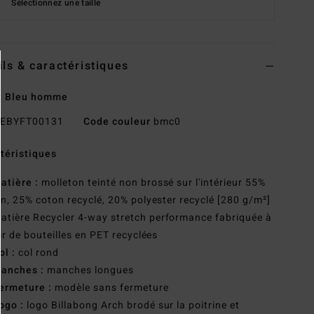
Sélectionnez une taille
ils & caractéristiques
t Bleu homme
EBYFT00131
Code couleur
bmc0
téristiques
atière :
molleton teinté non brossé sur l'intérieur 55%
n, 25% coton recyclé, 20% polyester recyclé [280 g/m²]
atière Recycler 4-way stretch performance fabriquée à
ir de bouteilles en PET recyclées
ol :
col rond
anches :
manches longues
ermeture :
modèle sans fermeture
ogo :
logo Billabong Arch brodé sur la poitrine et