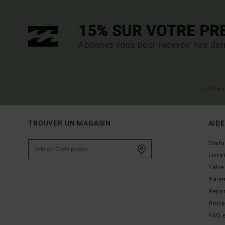
15% SUR VOTRE P
Abonnez-vous pour recevoir nos dern
(*) Offre
TROUVER UN MAGASIN
AIDE
Stat
Livra
Faire
Paie
Répar
Prot
FAQ e