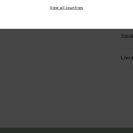
étiq
View all countries
Comp
recyc
Traçab
Livr