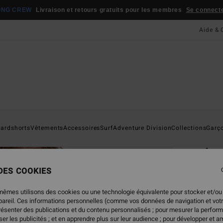
ONG CREW
Livraison et retours gratuits pour les membres
Se connecter
Aide & 
Page D'a
ardshorts
Vêtements
Accessoires
Surf
Adventure Division
Collections
Garç
ÉC
Ar
Sweat
 DES COOKIES
ECO-B
mêmes utilisons des cookies ou une technologie équivalente pour stocker et/ou
55,
ppareil. Ces informations personnelles (comme vos données de navigation et vot
présenter des publications et du contenu personnalisés ; pour mesurer la perform
er les publicités ; et en apprendre plus sur leur audience ; pour développer et am