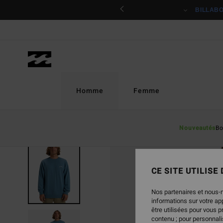
Passer
ciper
BILLAB
à
l'information
sur
le
produit
Homme
Femme
Nouveautés
Bo
RUPTURE DE STOCK
CE SITE UTILISE
Nos partenaires et nous-
informations sur votre a
être utilisées pour vous 
contenu ; pour personnalis