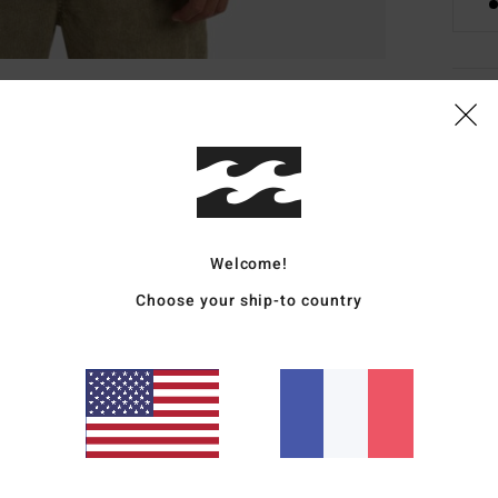
Deta
Swea
Style
Carac
Welcome!
M
Choose your ship-to country
coto
M
part
C
M
F
L