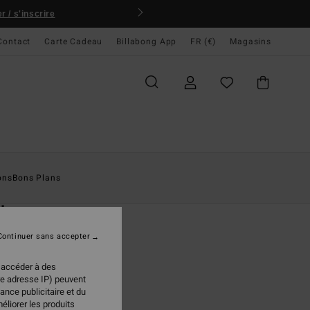
 / s'inscrire
Contact
Carte Cadeau
Billabong App
FR (€)
Magasins
ccueil
Homme
Vêtements
Sweats
ons
Bons Plans
O
ch
 Bleu homme
Continuer sans accepter
ONUS
 accéder à des
95 €
re adresse IP) peuvent
ance publicitaire et du
éliorer les produits