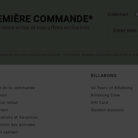
Collection
REMIÈRE COMMANDE*
ières actus et nos offres exclusives.
 valable en ligne pour les nouveaux inscrits - Conditions détaillées disponibles dans l'email de
BILLABONG
ut de la commande
50 Years of Billabong
ison
Billabong Crew
 un retour
Gift Card
ment
Student discount
ations et Garanties
ection des données
t contact