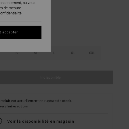
consentement, ou vous
Glacier Blue
ur
ies de mesure
onfidentialité
t accepter
S
M
L
XL
XXL
Indisponible
roduit est actuellement en rupture de stock.
ver d'autres options
Voir la disponibilité en magasin