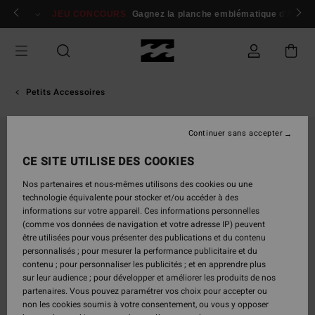
Passer
 membres
Se connecter / s'inscrire
JEU CONCOURS
Gagnez la planche emblématique d'Andy I
à
l'information
sur
le
produit
Petits Accessoires
Continuer sans accepter
CE SITE UTILISE DES COOKIES
Nos partenaires et nous-mêmes utilisons des cookies ou une
technologie équivalente pour stocker et/ou accéder à des
informations sur votre appareil. Ces informations personnelles
(comme vos données de navigation et votre adresse IP) peuvent
être utilisées pour vous présenter des publications et du contenu
personnalisés ; pour mesurer la performance publicitaire et du
contenu ; pour personnaliser les publicités ; et en apprendre plus
sur leur audience ; pour développer et améliorer les produits de nos
partenaires. Vous pouvez paramétrer vos choix pour accepter ou
non les cookies soumis à votre consentement, ou vous y opposer