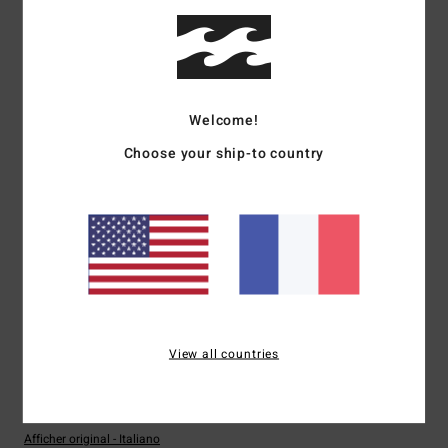
Confort
Rapport qualité / prix
4.7
5.0
Taille
Matière
4.8
Welcome!
Trop petit
Trop grand
Choose your ship-to country
Coloris
4.5
5
/5
View all countries
Alessandro
1 juillet 2026
Achat vérifié
assez spacieux
Afficher original - Italiano