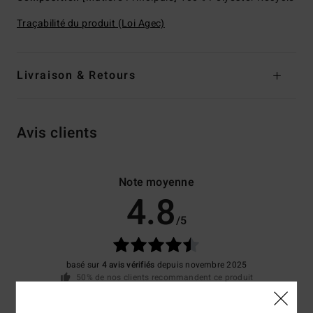
Traçabilité du produit (Loi Agec)
Livraison & Retours
Avis clients
Note moyenne
4.8
/5
basé sur
4 avis vérifiés
depuis novembre 2025
50% de nos clients recommandent ce produit