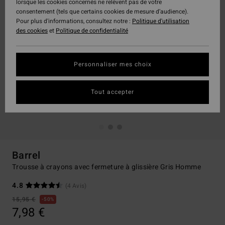
lorsque les cookies concernés ne relèvent pas de votre
consentement (tels que certains cookies de mesure d’audience).
Pour plus d'informations, consultez notre :
Politique d'utilisation
des cookies
et
Politique de confidentialité
Personnaliser mes choix
Tout accepter
Barrel
Trousse à crayons avec fermeture à glissière Gris Homme
4.8
(4 Avis)
15,95 €
50%
7,98 €