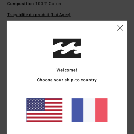
Composition
100 % Coton
Traçabilité du produit (Loi Agec)
Livraison & Retours
Avis clients
Welcome!
Choose your ship-to country
Note moyenne
4.0
/5
basé sur
1 avis vérifiés
depuis octobre 2025
100% de nos clients recommandent ce produit