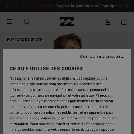
Passer
 membres
Se connecter / s'inscrire
JEU CONCOURS
Gagnez la planche emblématique d'Andy I
à
l'information
sur
le
produit
RUPTURE DE STOCK
Continuer sans accepter
CE SITE UTILISE DES COOKIES
Nos partenaires et nous-mêmes utilisons des cookies ou une
technologie équivalente pour stocker et/ou accéder à des
informations sur votre appareil. Ces informations personnelles
(comme vos données de navigation et votre adresse IP) peuvent
être utilisées pour vous présenter des publications et du contenu
personnalisés ; pour mesurer la performance publicitaire et du
contenu ; pour personnaliser les publicités ; et en apprendre plus
sur leur audience ; pour développer et améliorer les produits de nos
partenaires. Vous pouvez paramétrer vos choix pour accepter ou
non les cookies soumis à votre consentement, ou vous y opposer