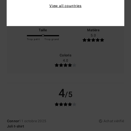
Confort
Rapport qualité / prix
View all countries
5.0
5.0
Taille
Matière
5.0
Trop petit
Trop grand
Coloris
4.0
4
/5
Connor
11 octobre 2025
Achat vérifié
Joli t-shirt