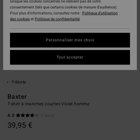
lorsque les cookies concernés ne relèvent pas de votre
consentement (tels que certains cookies de mesure d’audience).
Pour plus d'informations, consultez notre :
Politique d'utilisation
des cookies
et
Politique de confidentialité
Personnaliser mes choix
Tout accepter
T-Shirts
Baxter
T-shirt à manches courtes Violet homme
4.0
(1 Avis)
39,95 €