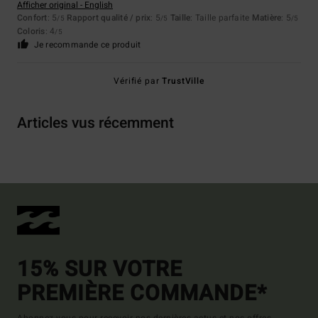
Afficher original - English
Confort
: 5
Rapport qualité / prix
: 5
Taille
: Taille parfaite
Matière
: 5
/5
/5
/5
Coloris
: 4
/5
Je recommande ce produit
Vérifié par
TrustVille
Articles vus récemment
15% SUR VOTRE
PREMIÈRE COMMANDE*
Abonnez-vous pour recevoir nos dernières actus et nos offres