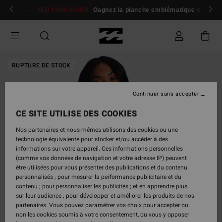
Passer
 membres
Se connecter / s'inscrire
JEU CONCOURS
Gagnez la planche emblématique d'Andy I
à
l'information
sur
le
produit
RUPTURE DE STOCK
Continuer sans accepter
CE SITE UTILISE DES COOKIES
Nos partenaires et nous-mêmes utilisons des cookies ou une
technologie équivalente pour stocker et/ou accéder à des
informations sur votre appareil. Ces informations personnelles
(comme vos données de navigation et votre adresse IP) peuvent
être utilisées pour vous présenter des publications et du contenu
personnalisés ; pour mesurer la performance publicitaire et du
contenu ; pour personnaliser les publicités ; et en apprendre plus
sur leur audience ; pour développer et améliorer les produits de nos
partenaires. Vous pouvez paramétrer vos choix pour accepter ou
non les cookies soumis à votre consentement, ou vous y opposer