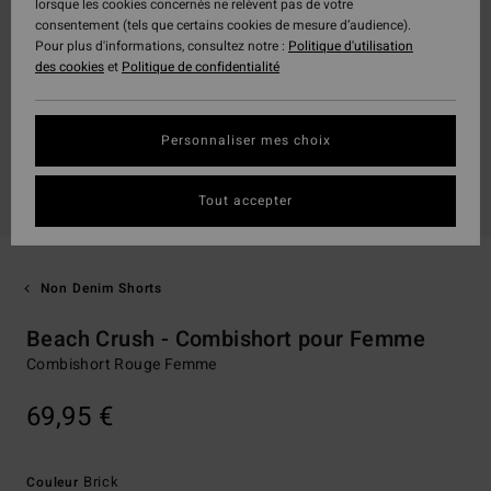
lorsque les cookies concernés ne relèvent pas de votre
consentement (tels que certains cookies de mesure d’audience).
Pour plus d'informations, consultez notre :
Politique d'utilisation
des cookies
et
Politique de confidentialité
Personnaliser mes choix
Tout accepter
Non Denim Shorts
Beach Crush - Combishort pour Femme
Combishort Rouge Femme
69,95 €
Brick
Couleur