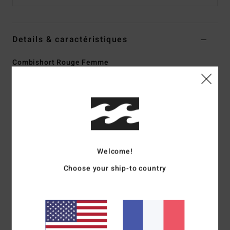
Details & caractéristiques
Combishort Rouge Femme
Style
ABJNS00244
Code couleur
brk
Caractéristiques
Matière :
Double gaze de coton
coupe :
coupe regular
Entrejambe :
7,60 cm (taille M)
Welcome!
Bretelles :
Boutons internes sur les bretelles arrière pour
Choose your ship-to country
un meilleur Coupe
Poches :
Poches plaquées sur les côtés
Logo :
plaque en métal
Composition
[Matière principale] 100 % Coton