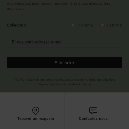
Abonnez-vous pour recevoir nos dernières actus et nos offres
exclusives.
Collection
Homme
Femme
S'inscrire
(*) Offre valable en ligne pour les nouveaux inscrits - Conditions détaillées
disponibles dans l'email de bienvenue
Trouver un magasin
Contactez nous