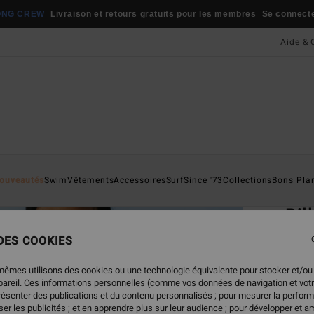
ONG CREW
Livraison et retours gratuits pour les membres
Se connecter
Aide & 
Page D'a
ouveautés
Swim
Vêtements
Accessoires
Surf
Since '73
Collections
Bons Pla
ÉC
Bil
- H
 DES COOKIES
po
mêmes utilisons des cookies ou une technologie équivalente pour stocker et/ou
Haut d
ppareil. Ces informations personnelles (comme vos données de navigation et vot
présenter des publications et du contenu personnalisés ; pour mesurer la perform
er les publicités ; et en apprendre plus sur leur audience ; pour développer et am
ECO-B