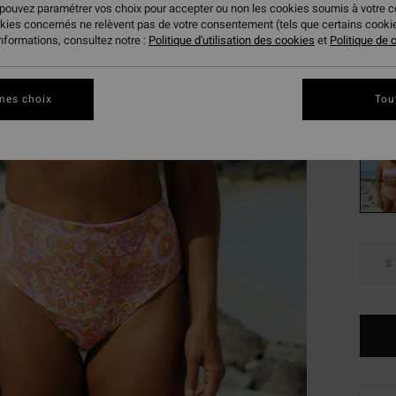
 pouvez paramétrer vos choix pour accepter ou non les cookies soumis à votre 
65,95
okies concernés ne relèvent pas de votre consentement (tels que certains cook
32,
informations, consultez notre :
Politique d'utilisation des cookies
et
Politique de c
BONS 
mes choix
Tou
Coule
S