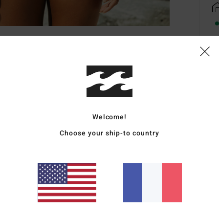
Desc
Welcome!
La pl
Choose your ship-to country
les n
????
Deta
Livr