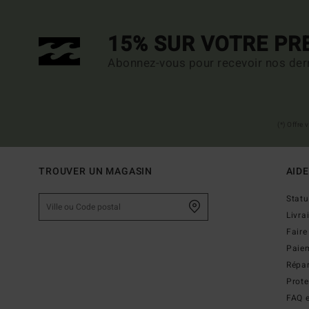
15% SUR VOTRE P
Abonnez-vous pour recevoir nos dern
(*) Offre
TROUVER UN MAGASIN
AIDE
Stat
Livra
Faire
Paie
Répar
Prot
FAQ e