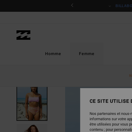
Passer
ciper
BILLAB
à
l'information
sur
le
produit
Homme
Femme
N
CE SITE UTILISE
Nos partenaires et nous-
informations sur votre a
être utilisées pour vous 
contenu ; pour personnalis