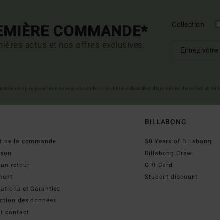
Collection
REMIÈRE COMMANDE*
ières actus et nos offres exclusives.
 valable en ligne pour les nouveaux inscrits - Conditions détaillées disponibles dans l'email de
BILLABONG
ut de la commande
50 Years of Billabong
ison
Billabong Crew
 un retour
Gift Card
ment
Student discount
ations et Garanties
ection des données
t contact