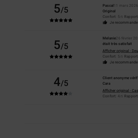
5
Pascal
11 mars 202
/5
Original
Confort
: 5
Rapport 
/5
Je recommande 
Melanie
26 février 2
5
/5
était très satisfait
Afficher original - De
Confort
: 5
Rapport 
/5
Je recommande 
4
Client anonyme vérif
/5
Cara
Afficher original - Ca
Confort
: 4
Rapport 
/5