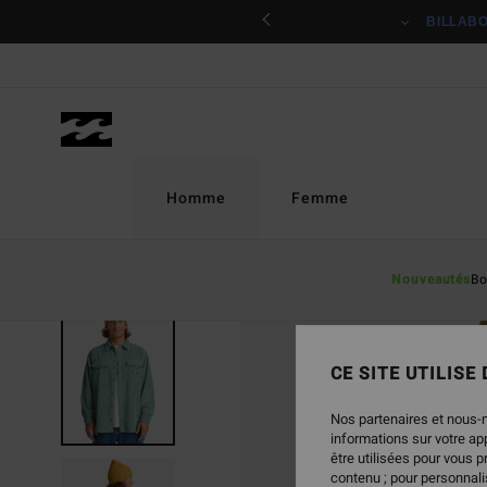
Passer
ciper
BILLAB
à
l'information
sur
le
produit
Homme
Femme
Nouveautés
Bo
CE SITE UTILISE
Nos partenaires et nous-
informations sur votre a
être utilisées pour vous 
contenu ; pour personnalis