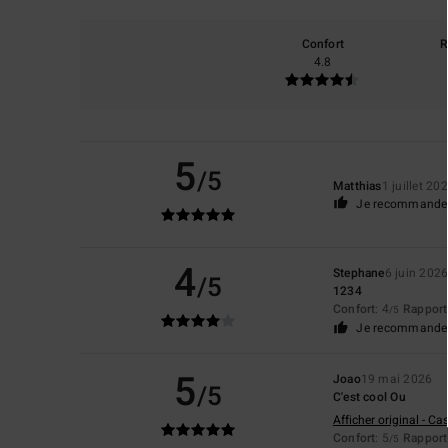
Confort
R
4.8
5
/5
Matthias
1 juillet 20
Je recommande 
4
Stephane
6 juin 202
/5
1234
Confort
: 4
Rapport 
/5
Je recommande 
5
Joao
19 mai 2026
/5
C'est cool Ou
Afficher original - Ca
Confort
: 5
Rapport 
/5