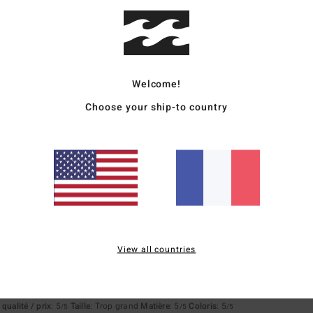
apport qualité / prix
Taille
Matière
4.3
4.8
Trop petit
Trop grand
Welcome!
Choose your ship-to country
26
ce produit
6
qualité / prix
: 3
Taille
: Taille parfaite
Matière
: 4
Coloris
: 4
/5
/5
/5
ce produit
View all countries
stellano
qualité / prix
: 5
Taille
: Trop grand
Matière
: 5
Coloris
: 5
/5
/5
/5