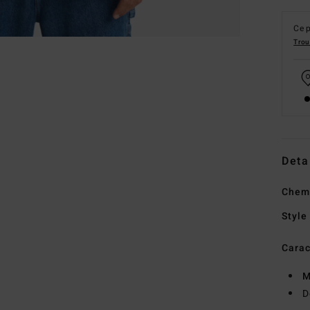
Ce p
Trou
Deta
Chem
Style
Carac
M
D