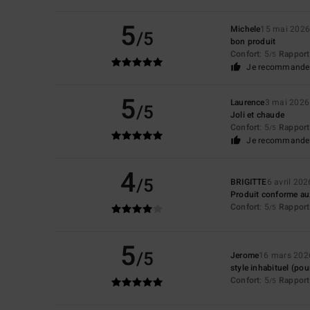
5
Michele
15 mai 202
/5
bon produit
Confort
: 5
Rapport 
/5
Je recommande 
5
Laurence
3 mai 2026
/5
Joli et chaude
Confort
: 5
Rapport 
/5
Je recommande 
4
/5
BRIGITTE
6 avril 202
Produit conforme au
Confort
: 5
Rapport 
/5
5
/5
Jerome
16 mars 202
style inhabituel (pou
Confort
: 5
Rapport 
/5