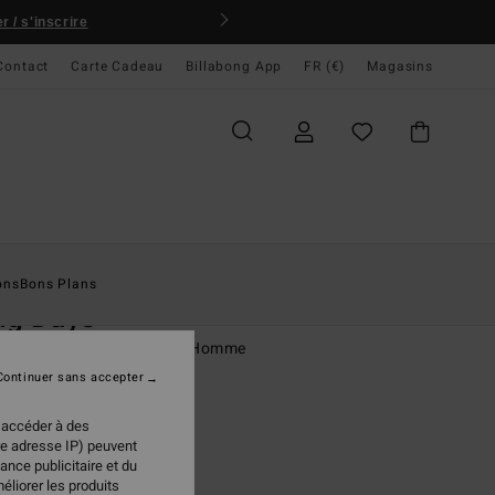
 / s'inscrire
Contact
Carte Cadeau
Billabong App
FR (€)
Magasins
ccueil
Homme
Vêtements
Chemises
ons
Bons Plans
ng Days
se manches longues Vert Homme
Continuer sans accepter
(26 Avis)
 €
50%
 accéder à des
98 €
re adresse IP) peuvent
ance publicitaire et du
PLANS
éliorer les produits