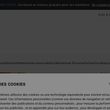
ONG CREW
Livraison et retours gratuits pour les membres
Se connecter
Aide & 
Page D'a
ardshorts
Vêtements
Accessoires
Surf
Adventure Division
Collections
Garç
Bo
Chemi
 DES COOKIES
4.8
89,95
mêmes utilisons des cookies ou une technologie équivalente pour stocker et/ou
44,
ppareil. Ces informations personnelles (comme vos données de navigation et vot
présenter des publications et du contenu personnalisés ; pour mesurer la perform
BONS 
er les publicités ; et en apprendre plus sur leur audience ; pour développer et am