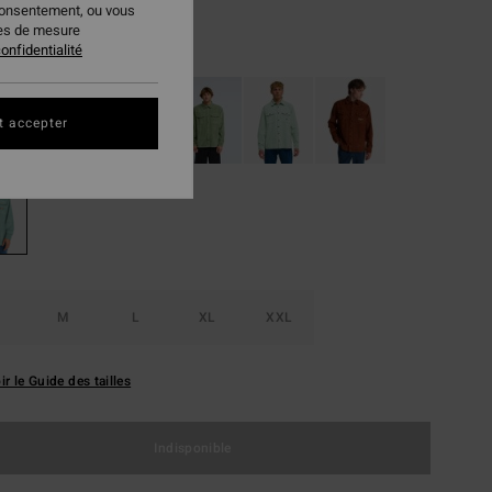
consentement, ou vous
ies de mesure
Sagebrush
ur
onfidentialité
t accepter
M
L
XL
XXL
ir le Guide des tailles
Indisponible