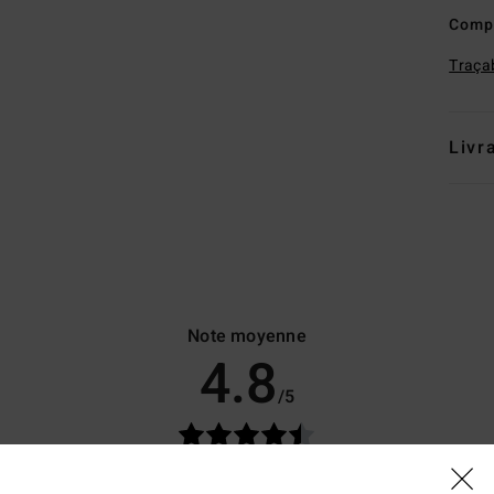
Comp
Traçab
Livr
Note moyenne
4.8
/5
basé sur
26 avis vérifiés
depuis septembre 2025
77% de nos clients recommandent ce produit