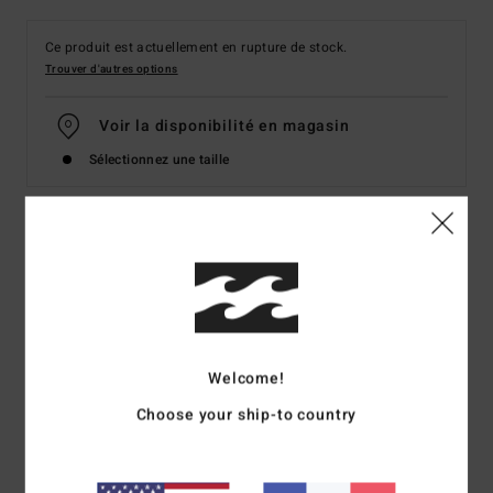
Ce produit est actuellement en rupture de stock.
Trouver d'autres options
Voir la disponibilité en magasin
Sélectionnez une taille
Details & caractéristiques
Polaire demi-zip col montant Gris Homme
Style
ABYFT00398
Code couleur
gvo
Welcome!
Caractéristiques
Choose your ship-to country
Collection :
Adventure Division
Matière :
polaire imprimée en polyester recyclé [300