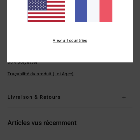
g/m²]
Encolure :
col montant
Fermeture :
fermeture par demi-zip
Poches :
poche poitrine zippée
Logo :
étiquettes Adventure Division
Autres caractéristiques : fermeture élastique à la taille
View all countries
Composition
[Matière principale] 70% polyester recyclé,
30% polyester
Traçabilité du produit (Loi Agec)
Livraison & Retours
Articles vus récemment