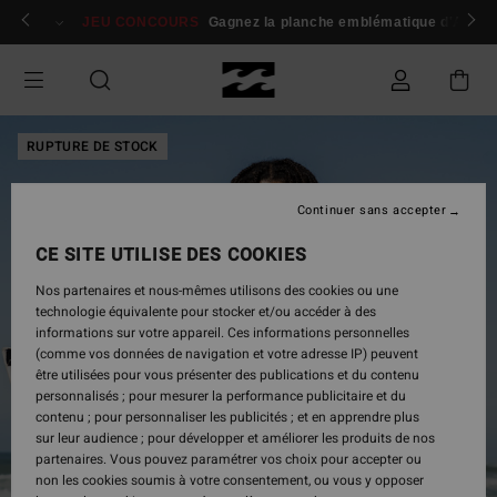
Passer
 membres
Se connecter / s'inscrire
JEU CONCOURS
Gagnez la planche emblématique d'Andy I
à
l'information
sur
le
produit
RUPTURE DE STOCK
Continuer sans accepter
CE SITE UTILISE DES COOKIES
Nos partenaires et nous-mêmes utilisons des cookies ou une
technologie équivalente pour stocker et/ou accéder à des
informations sur votre appareil. Ces informations personnelles
(comme vos données de navigation et votre adresse IP) peuvent
être utilisées pour vous présenter des publications et du contenu
personnalisés ; pour mesurer la performance publicitaire et du
contenu ; pour personnaliser les publicités ; et en apprendre plus
sur leur audience ; pour développer et améliorer les produits de nos
partenaires. Vous pouvez paramétrer vos choix pour accepter ou
non les cookies soumis à votre consentement, ou vous y opposer