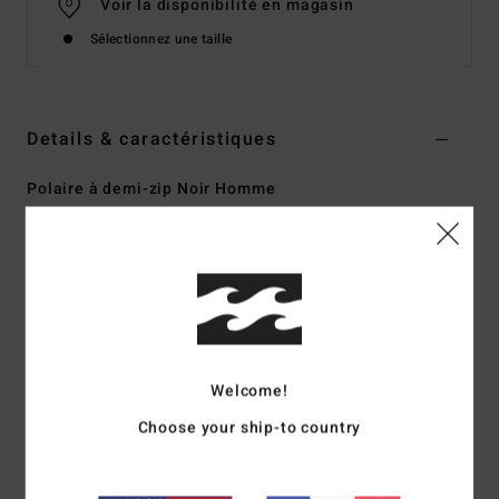
Voir la disponibilité en magasin
Sélectionnez une taille
Details & caractéristiques
Polaire à demi-zip Noir Homme
Style
ABYFT00464
Code couleur
blk
Caractéristiques
Collection :
Adventure Division
Matière :
70% de polyester recyclé et 30% de polaire en
mélange de polyester [300 g/m2]
Welcome!
Matière Recycler 4-way stretch performance fabriquée à
Choose your ship-to country
partir de bouteilles en PET recyclées
Encolure :
col montant
Manches :
manches longues