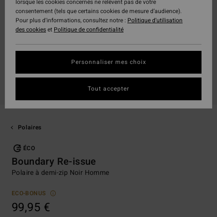
lorsque les cookies concernés ne relèvent pas de votre
consentement (tels que certains cookies de mesure d’audience).
Pour plus d'informations, consultez notre :
Politique d'utilisation
des cookies
et
Politique de confidentialité
Personnaliser mes choix
Tout accepter
Polaires
ÉCO
Boundary Re-issue
Polaire à demi-zip Noir Homme
ECO-BONUS
99,95 €