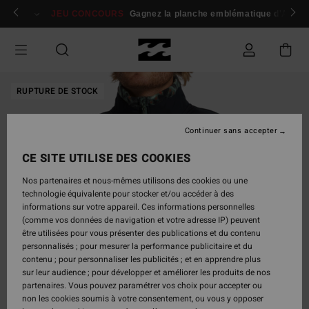
Passer
 membres
Se connecter / s'inscrire
JEU CONCOURS
Gagnez la planche emblématique d'Andy I
à
l'information
sur
le
produit
RUPTURE DE STOCK
Continuer sans accepter
CE SITE UTILISE DES COOKIES
Nos partenaires et nous-mêmes utilisons des cookies ou une
technologie équivalente pour stocker et/ou accéder à des
informations sur votre appareil. Ces informations personnelles
(comme vos données de navigation et votre adresse IP) peuvent
être utilisées pour vous présenter des publications et du contenu
personnalisés ; pour mesurer la performance publicitaire et du
contenu ; pour personnaliser les publicités ; et en apprendre plus
sur leur audience ; pour développer et améliorer les produits de nos
partenaires. Vous pouvez paramétrer vos choix pour accepter ou
non les cookies soumis à votre consentement, ou vous y opposer