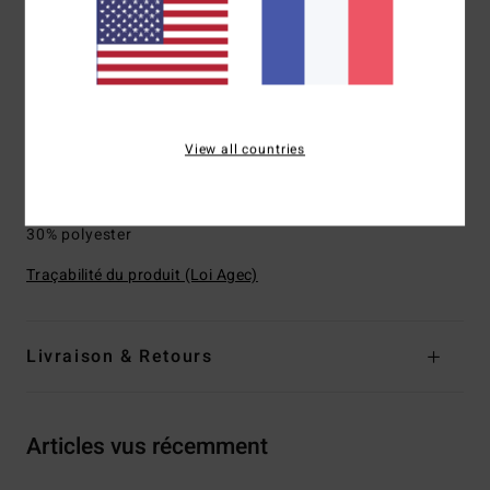
Fermeture :
cordon élastique à la taille
poches :
poches sur le devant
Logotage :
Logo sérigraphié sur la poitrine et à la nuque
Bande jacquard tissée à motif vagues sur la poitrine
Autres caractéristiques :
Empiècement supérieur
View all countries
contrasté en ripstop
Composition
[Matière principale] 70% polyester recyclé,
30% polyester
Traçabilité du produit (Loi Agec)
Livraison & Retours
Articles vus récemment