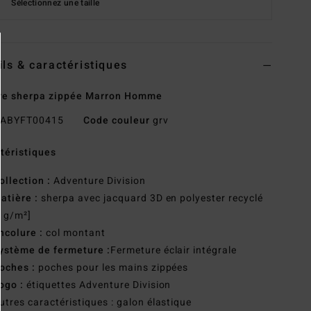
Sélectionnez une taille
ils & caractéristiques
re sherpa zippée Marron Homme
ABYFT00415
Code couleur
grv
téristiques
ollection :
Adventure Division
atière :
sherpa avec jacquard 3D en polyester recyclé
 g/m²]
ncolure :
col montant
ystème de fermeture :
Fermeture éclair intégrale
oches :
poches pour les mains zippées
ogo :
étiquettes Adventure Division
utres caractéristiques : galon élastique