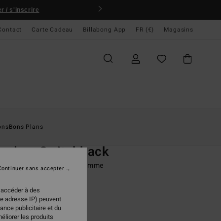
 / s'inscrire
Contact
Carte Cadeau
Billabong App
FR (€)
Magasins
ccueil
Homme
Vêtements
Polaires
ons
Bons Plans
O
undary Switchback
re sherpa zippée Marron Homme
Continuer sans accepter
ONUS
 accéder à des
,95 €
re adresse IP) peuvent
ance publicitaire et du
éliorer les produits