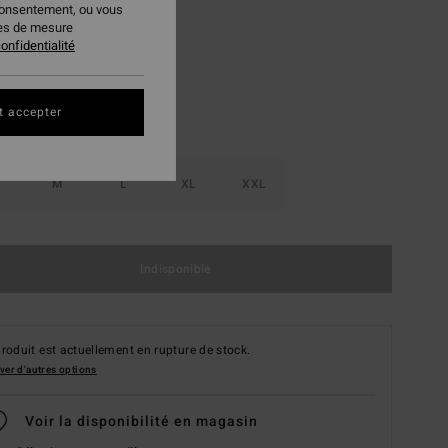
consentement, ou vous
Gravel
ur
ies de mesure
onfidentialité
t accepter
M
L
XL
XXL
Indisponible
roduit est actuellement en rupture de stock.
ver d'autres options
Voir la disponibilité en magasin