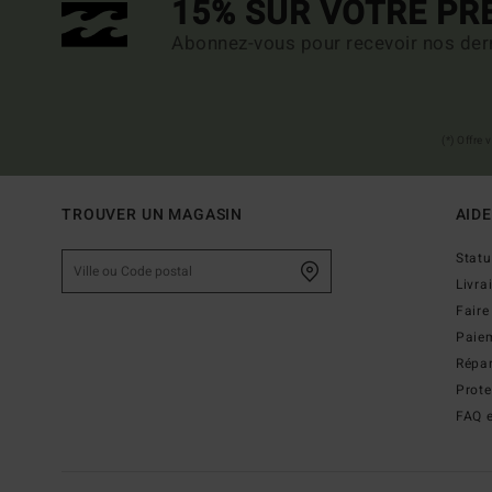
15% SUR VOTRE P
Abonnez-vous pour recevoir nos dern
(*) Offre
TROUVER UN MAGASIN
AIDE
Stat
Livra
Faire
Paie
Répar
Prot
FAQ e