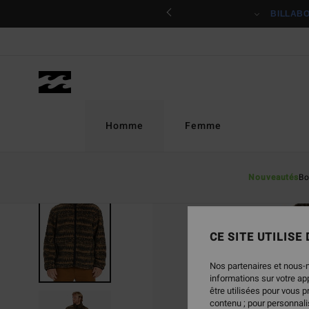
Passer
ciper
BILLAB
à
l'information
sur
le
produit
Homme
Femme
Nouveautés
Bo
RUPTURE DE STOCK
CE SITE UTILISE
Nos partenaires et nous-
informations sur votre a
être utilisées pour vous 
contenu ; pour personnalis