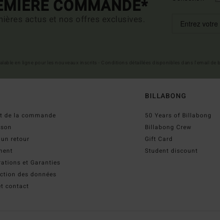
REMIÈRE COMMANDE*
ières actus et nos offres exclusives.
 valable en ligne pour les nouveaux inscrits - Conditions détaillées disponibles dans l'email de
BILLABONG
ut de la commande
50 Years of Billabong
ison
Billabong Crew
 un retour
Gift Card
ment
Student discount
ations et Garanties
ection des données
t contact