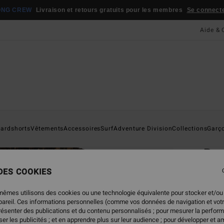
ONG CREW
Livraison et retours gratuits pour les membres
Se connecter
Aide & 
Page D'a
ardshorts
Vêtements
Accessoires
Surf
Adventure Division
Collections
Garç
ÉC
Bo
Polai
 DES COOKIES
ECO-B
mêmes utilisons des cookies ou une technologie équivalente pour stocker et/ou
119
ppareil. Ces informations personnelles (comme vos données de navigation et vot
présenter des publications et du contenu personnalisés ; pour mesurer la perform
er les publicités ; et en apprendre plus sur leur audience ; pour développer et am