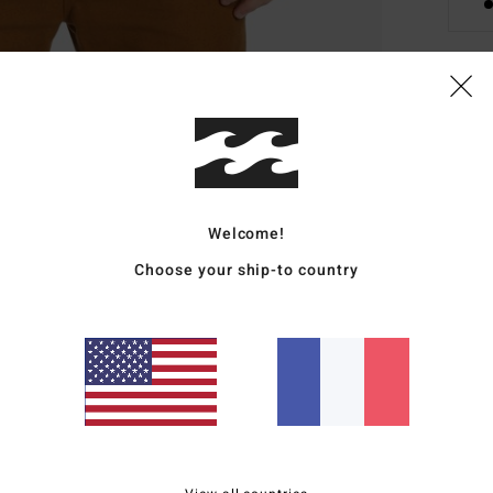
Deta
Polai
Style
Welcome!
Carac
Choose your ship-to country
C
M
[355
E
S
P
L
A