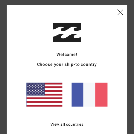
Livraison & Retours
Avis clients
Welcome!
Note moyenne
Choose your ship-to country
4.0
/5
basé sur
1 avis vérifiés
depuis février 2026
0% de nos clients recommandent ce produit
Confort
Rapport qualité / prix
View all countries
NaN
4.0