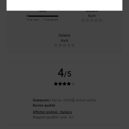
Taille
Matière
NaN
Trop petit
Trop grand
Coloris
NaN
4
/5
Giampiero
4 février 2026
Achat vérifié
Bonne qualité
Afficher original - Italiano
Rapport qualité / prix
: 4
/5