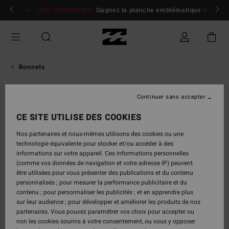
Passer
 membres
Se connecter / s'inscrire
JEU CONCOURS
Gagnez la planche emblématique d'Andy I
à
l'information
sur
le
produit
Bonnets
Continuer sans accepter
CE SITE UTILISE DES COOKIES
Nos partenaires et nous-mêmes utilisons des cookies ou une
technologie équivalente pour stocker et/ou accéder à des
informations sur votre appareil. Ces informations personnelles
(comme vos données de navigation et votre adresse IP) peuvent
être utilisées pour vous présenter des publications et du contenu
personnalisés ; pour mesurer la performance publicitaire et du
contenu ; pour personnaliser les publicités ; et en apprendre plus
sur leur audience ; pour développer et améliorer les produits de nos
partenaires. Vous pouvez paramétrer vos choix pour accepter ou
non les cookies soumis à votre consentement, ou vous y opposer