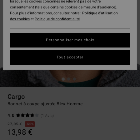
lorsque les cookies concernés ne relèvent pas de votre
consentement (tels que certains cookies de mesure d’audience).
Pour plus d'informations, consultez notre :
Politique d'utilisation
des cookies
et
Politique de confidentialité
Personnaliser mes choix
Tout accepter
Cargo
Bonnet à coupe ajustée Bleu Homme
4.0
(1 Avis)
27,95 €
50%
13,98 €