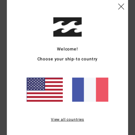
Sélectionnez une taille
Description
Sporty et prêt à te suivre dans toutes tes aventures à
Welcome!
l’eau, le haut de bikini de la collection Billabong x Coral
Choose your ship-to country
Gardeners a été coupé avec un dos nageur pour bouger
librement partout où tu vas. Son imprimé fleuri vibrant et
sa matière recyclée rendent hommage à la nature qui
nous entoure.
Details & caractéristiques
Livraison & Retours
View all countries