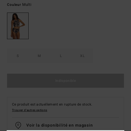
Multi
Couleur
S
M
L
XL
Indisponible
Ce produit est actuellement en rupture de stock.
Trouver d'autres options
Voir la disponibilité en magasin