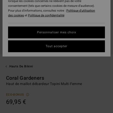
lorsque les cookies concernés ne relèvent pas de votre
consentement (tels que certains cookies de mesure d’audience).
Pour plus d'informations, consultez notre :
Politique d'utilisation
des cookies
et
Politique de confidentialité
Personnaliser mes choix
Tout accepter
Hauts De Bikini
Coral Gardeners
Haut de maillot débardeur Topini Multi Femme
ECO-BONUS
69,95 €