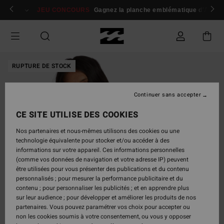
Passer
 membres
Se connecter / s'inscrire
JEU CONCOURS
Gagnez la planche emblématique d'Andy I
à
l'information
sur
le
produit
RUPTURE DE STOCK
Continuer sans accepter
CE SITE UTILISE DES COOKIES
Nos partenaires et nous-mêmes utilisons des cookies ou une
technologie équivalente pour stocker et/ou accéder à des
informations sur votre appareil. Ces informations personnelles
(comme vos données de navigation et votre adresse IP) peuvent
être utilisées pour vous présenter des publications et du contenu
personnalisés ; pour mesurer la performance publicitaire et du
contenu ; pour personnaliser les publicités ; et en apprendre plus
sur leur audience ; pour développer et améliorer les produits de nos
partenaires. Vous pouvez paramétrer vos choix pour accepter ou
non les cookies soumis à votre consentement, ou vous y opposer