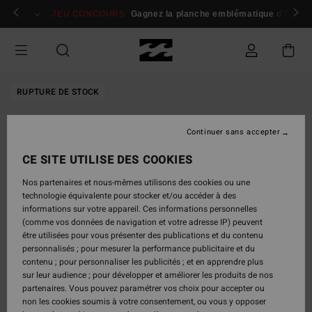
Passer
 membres
Se connecter / s'inscrire
JEU CONCOURS
Gagnez la planche emblématique d'Andy I
à
l'information
sur
le
produit
RUPTURE DE STOCK
Continuer sans accepter
CE SITE UTILISE DES COOKIES
Nos partenaires et nous-mêmes utilisons des cookies ou une
technologie équivalente pour stocker et/ou accéder à des
informations sur votre appareil. Ces informations personnelles
(comme vos données de navigation et votre adresse IP) peuvent
être utilisées pour vous présenter des publications et du contenu
personnalisés ; pour mesurer la performance publicitaire et du
contenu ; pour personnaliser les publicités ; et en apprendre plus
sur leur audience ; pour développer et améliorer les produits de nos
partenaires. Vous pouvez paramétrer vos choix pour accepter ou
non les cookies soumis à votre consentement, ou vous y opposer