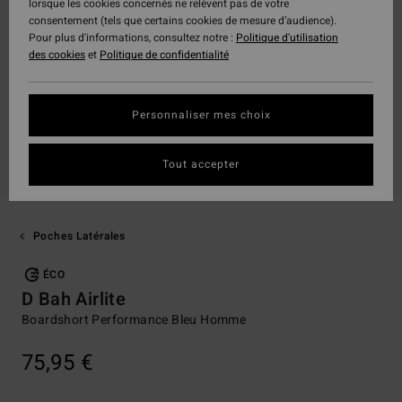
lorsque les cookies concernés ne relèvent pas de votre
consentement (tels que certains cookies de mesure d’audience).
Pour plus d'informations, consultez notre :
Politique d'utilisation
des cookies
et
Politique de confidentialité
Personnaliser mes choix
Tout accepter
Poches Latérales
ÉCO
D Bah Airlite
Boardshort Performance Bleu Homme
75,95 €