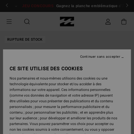
Passer
 membres
Se connecter / s'inscrire
JEU CONCOURS
Gagnez la planche emblématique d'Andy I
à
l'information
sur
le
produit
RUPTURE DE STOCK
Continuer sans accepter
CE SITE UTILISE DES COOKIES
Nos partenaires et nous-mêmes utilisons des cookies ou une
technologie équivalente pour stocker et/ou accéder à des
informations sur votre appareil. Ces informations personnelles
(comme vos données de navigation et votre adresse IP) peuvent
être utilisées pour vous présenter des publications et du contenu
personnalisés ; pour mesurer la performance publicitaire et du
contenu ; pour personnaliser les publicités ; et en apprendre plus
sur leur audience ; pour développer et améliorer les produits de nos
partenaires. Vous pouvez paramétrer vos choix pour accepter ou
non les cookies soumis à votre consentement, ou vous y opposer