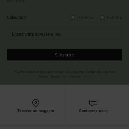
exclusives.
Collection
Homme
Femme
S'inscrire
(*) Offre valable en ligne pour les nouveaux inscrits - Conditions détaillées
disponibles dans l'email de bienvenue
Trouver un magasin
Contactez nous