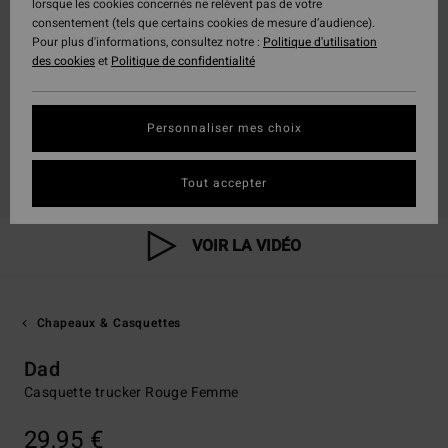
lorsque les cookies concernés ne relèvent pas de votre
consentement (tels que certains cookies de mesure d’audience).
Pour plus d'informations, consultez notre :
Politique d'utilisation
des cookies
et
Politique de confidentialité
Personnaliser mes choix
Tout accepter
VOIR LA VIDÉO
Chapeaux & Casquettes
Dad
Casquette trucker Rouge Femme
29,95 €