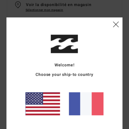
Voir la disponibilité en magasin
Sélectionner mon magasin
Details & caractéristiques
Casquette trucker Rouge Femme
Style
ABJHA00196
Code couleur
rcl
Welcome!
Caractéristiques
Choose your ship-to country
Matière :
sergé de coton
Construction :
construction fitted ajustée
Visière :
visière incurvée
Fermeture :
fermeture snapback réglable en métal
Composition
[Matière principale] 100% coton