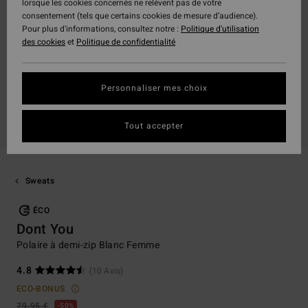
lorsque les cookies concernés ne relèvent pas de votre
consentement (tels que certains cookies de mesure d’audience).
Pour plus d'informations, consultez notre :
Politique d'utilisation
des cookies
et
Politique de confidentialité
Personnaliser mes choix
Tout accepter
Sweats
ÉCO
Dont You
Polaire à demi-zip Blanc Femme
4.8
(10 Avis)
ECO-BONUS
79,95 €
50%