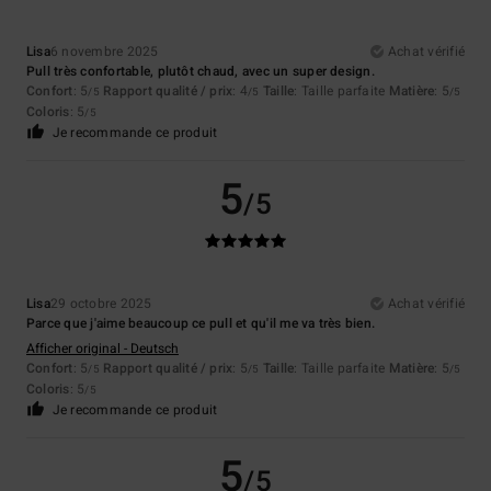
Lisa
6 novembre 2025
Achat vérifié
Pull très confortable, plutôt chaud, avec un super design.
Confort
: 5
Rapport qualité / prix
: 4
Taille
: Taille parfaite
Matière
: 5
/5
/5
/5
Coloris
: 5
/5
Je recommande ce produit
5
/5
Lisa
29 octobre 2025
Achat vérifié
Parce que j'aime beaucoup ce pull et qu'il me va très bien.
Afficher original - Deutsch
Confort
: 5
Rapport qualité / prix
: 5
Taille
: Taille parfaite
Matière
: 5
/5
/5
/5
Coloris
: 5
/5
Je recommande ce produit
5
/5