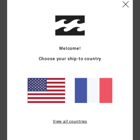
Confort
: 5
Rapport qualité / prix
: 5
Taille
: Taille parfaite
Matière
: 5
/5
/5
/5
Coloris
: 5
/5
Je recommande ce produit
5
/5
Welcome!
Choose your ship-to country
Ronja
2 février 2026
Achat vérifié
Je suis très satisfait du produit.
Afficher original - Deutsch
Confort
: 5
Rapport qualité / prix
: 5
Taille
: Taille parfaite
Matière
: 5
/5
/5
/5
Coloris
: 5
/5
Je recommande ce produit
5
/5
View all countries