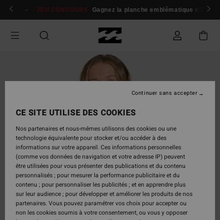
Passer
 membres
Se connecter / s'inscrire
JEU CONCOURS
Gagnez la planche emblématique d'Andy I
à
l'information
sur
le
produit
Continuer sans accepter
CE SITE UTILISE DES COOKIES
Nos partenaires et nous-mêmes utilisons des cookies ou une
technologie équivalente pour stocker et/ou accéder à des
informations sur votre appareil. Ces informations personnelles
(comme vos données de navigation et votre adresse IP) peuvent
être utilisées pour vous présenter des publications et du contenu
personnalisés ; pour mesurer la performance publicitaire et du
contenu ; pour personnaliser les publicités ; et en apprendre plus
sur leur audience ; pour développer et améliorer les produits de nos
partenaires. Vous pouvez paramétrer vos choix pour accepter ou
non les cookies soumis à votre consentement, ou vous y opposer