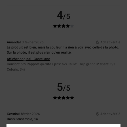
4
/5
Amanda
13 février 2026
Achat vérifié
Le produit est bien, mais la couleur n'a rien à voir avec celle de la photo.
Sur la photo, il est plus clair qu'en réalité.
Afficher original - Castellano
Confort
: 5
Rapport qualité / prix
: 5
Taille
: Trop grand
Matière
: 5
/5
/5
/5
Coloris
: 3
/5
5
/5
Kerstin
8 février 2026
Achat vérifié
Dans l'ensemble, 1a
Afficher original - Deutsch