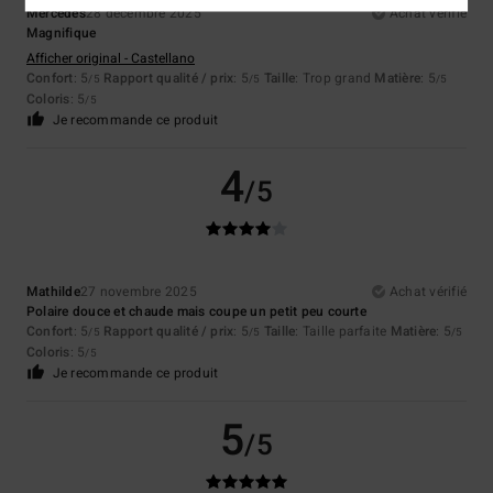
Mercedes
28 décembre 2025
Achat vérifié
Magnifique
Afficher original - Castellano
Confort
: 5
Rapport qualité / prix
: 5
Taille
: Trop grand
Matière
: 5
/5
/5
/5
Coloris
: 5
/5
Je recommande ce produit
4
/5
Mathilde
27 novembre 2025
Achat vérifié
Polaire douce et chaude mais coupe un petit peu courte
Confort
: 5
Rapport qualité / prix
: 5
Taille
: Taille parfaite
Matière
: 5
/5
/5
/5
Coloris
: 5
/5
Je recommande ce produit
5
/5