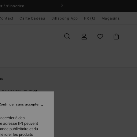
 / s'inscrire
Contact
Carte Cadeau
Billabong App
FR (€)
Magasins
ccueil
Femme
Accessoires
Sacs & Sacs À Dos
ns
ential Bag
e plage Noir Femme
Continuer sans accepter
95 €
 accéder à des
re adresse IP) peuvent
ance publicitaire et du
Black
ur
éliorer les produits