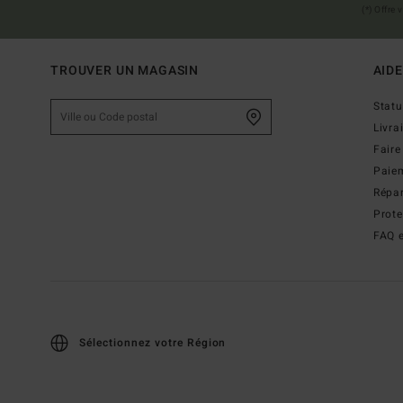
(*) Offre
TROUVER UN MAGASIN
AIDE
Stat
Livra
Faire
Paie
Répar
Prot
FAQ e
Sélectionnez votre Région