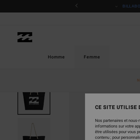
Passer
ciper
BILLAB
à
l'information
sur
le
produit
Homme
Femme
N
CE SITE UTILISE
Nos partenaires et nous-
informations sur votre a
être utilisées pour vous 
contenu ; pour personnalis