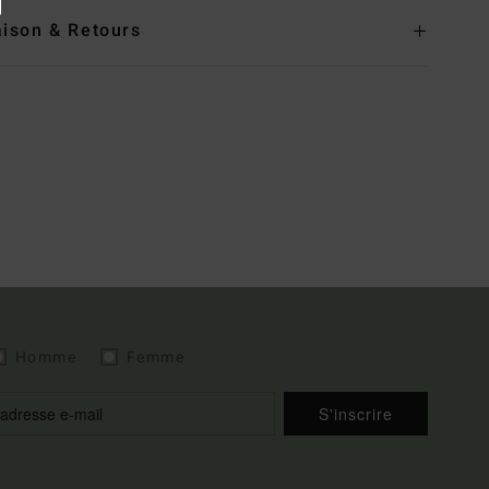
aison & Retours
Homme
Femme
S'inscrire