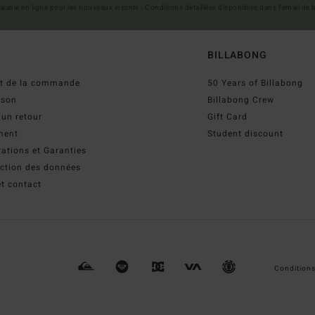
 valable en ligne pour les nouveaux inscrits - Conditions détaillées disponibles dans l'email de
BILLABONG
ut de la commande
50 Years of Billabong
ison
Billabong Crew
 un retour
Gift Card
ment
Student discount
ations et Garanties
ection des données
t contact
Conditions 