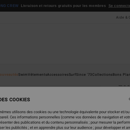
ONG CREW
Livraison et retours gratuits pour les membres
Se connecter
Aide & 
Page D'a
ouveautés
Swim
Vêtements
Accessoires
Surf
Since '73
Collections
Bons Pla
Ess
Sac d
 DES COOKIES
39,
mêmes utilisons des cookies ou une technologie équivalente pour stocker et/ou
ppareil. Ces informations personnelles (comme vos données de navigation et vot
présenter des publications et du contenu personnalisés ; pour mesurer la perform
Coule
er les publicités ; et en apprendre plus sur leur audience ; pour développer et am