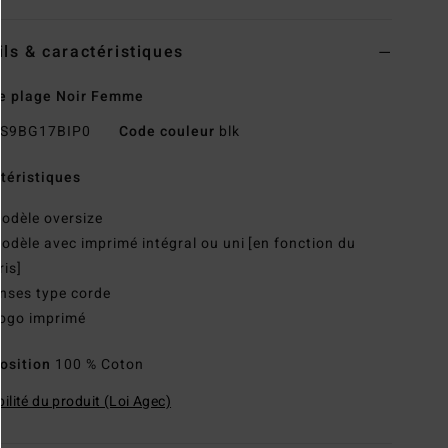
ils & caractéristiques
e plage Noir Femme
S9BG17BIP0
Code couleur
blk
téristiques
odèle oversize
odèle avec imprimé intégral ou uni [en fonction du
ris]
nses type corde
ogo imprimé
osition
100 % Coton
ilité du produit (Loi Agec)