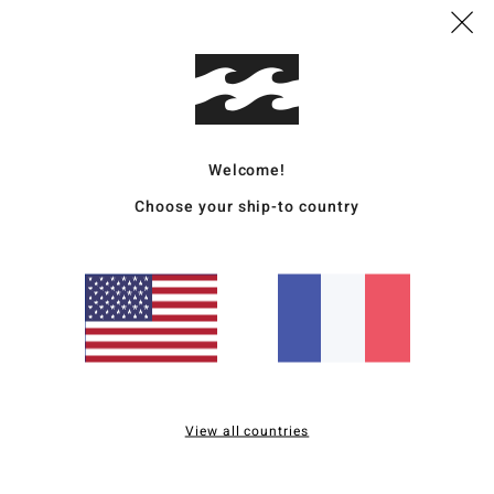
Deta
Sac d
Style
Welcome!
Carac
Choose your ship-to country
M
M
colo
A
L
Comp
View all countries
Traçab