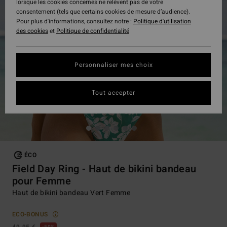
lorsque les cookies concernés ne relèvent pas de votre
consentement (tels que certains cookies de mesure d’audience).
Pour plus d'informations, consultez notre :
Politique d'utilisation
des cookies
et
Politique de confidentialité
Personnaliser mes choix
Tout accepter
ÉCO
Field Day Ring - Haut de bikini bandeau
pour Femme
Haut de bikini bandeau Vert Femme
ECO-BONUS