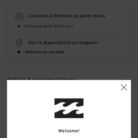
Livraison à domicile ou point relais
Prévue à partir du
10 août
Voir la disponibilité en magasin
Sélectionnez une taille
Details & caractéristiques
Haut de bikini bandeau Vert Femme
Style
ABJX300745
Code couleur
gkz0
Caractéristiques
Welcome!
Matière :
Nylon recyclé doux et stretch