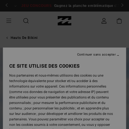
Passer
 membres
Se connecter / s'inscrire
JEU CONCOURS
Gagnez la planche emblématique d'Andy I
à
l'information
sur
le
produit
Hauts De Bikini
Continuer sans accepter
CE SITE UTILISE DES COOKIES
Nos partenaires et nous-mêmes utilisons des cookies ou une
technologie équivalente pour stocker et/ou accéder à des
informations sur votre appareil. Ces informations personnelles
(comme vos données de navigation et votre adresse IP) peuvent
être utilisées pour vous présenter des publications et du contenu
personnalisés ; pour mesurer la performance publicitaire et du
contenu ; pour personnaliser les publicités ; et en apprendre plus
sur leur audience ; pour développer et améliorer les produits de nos
partenaires. Vous pouvez paramétrer vos choix pour accepter ou
non les cookies soumis à votre consentement, ou vous y opposer