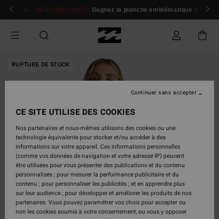
Passer
 membres
Se connecter / s'inscrire
JEU CONCOURS
Gagnez la planche emblématique d'Andy I
à
l'information
sur
le
produit
RUPTURE DE STOCK
Continuer sans accepter
CE SITE UTILISE DES COOKIES
Nos partenaires et nous-mêmes utilisons des cookies ou une
technologie équivalente pour stocker et/ou accéder à des
informations sur votre appareil. Ces informations personnelles
(comme vos données de navigation et votre adresse IP) peuvent
être utilisées pour vous présenter des publications et du contenu
personnalisés ; pour mesurer la performance publicitaire et du
contenu ; pour personnaliser les publicités ; et en apprendre plus
sur leur audience ; pour développer et améliorer les produits de nos
partenaires. Vous pouvez paramétrer vos choix pour accepter ou
non les cookies soumis à votre consentement, ou vous y opposer