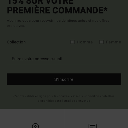
15% SUR VOTRE
PREMIÈRE COMMANDE*
Abonnez-vous pour recevoir nos dernières actus et nos offres
exclusives.
Collection
Homme
Femme
S'inscrire
(*) Offre valable en ligne pour les nouveaux inscrits - Conditions détaillées
disponibles dans l'email de bienvenue