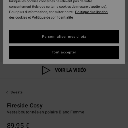
lorsque les cookies concernés ne relèvent pas de votre
consentement (tels que certains cookies de mesure d’audience).
Pour plus d'informations, consultez notre :
Politique d'utilisation
des cookies
et
Politique de confidentialité
Personnaliser mes choix
Tout accepter
VOIR LA VIDÉO
Sweats
Fireside Cosy
Veste boutonnée en polaire Blanc Femme
89,95 €