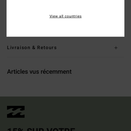
Autres caractéristiques : galon de couleur contrastée
Composition
[Matière principale] 100% polyester
View all countries
Traçabilité du produit (Loi Agec)
Livraison & Retours
Articles vus récemment