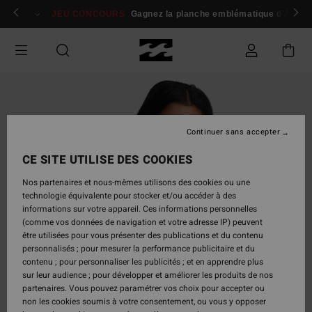
Passer
 membres
Se connecter / s'inscrire
JEU CONCOURS
Gagnez la planche emblématique d'Andy I
à
l'information
sur
le
produit
Continuer sans accepter
CE SITE UTILISE DES COOKIES
Nos partenaires et nous-mêmes utilisons des cookies ou une
technologie équivalente pour stocker et/ou accéder à des
informations sur votre appareil. Ces informations personnelles
(comme vos données de navigation et votre adresse IP) peuvent
être utilisées pour vous présenter des publications et du contenu
personnalisés ; pour mesurer la performance publicitaire et du
contenu ; pour personnaliser les publicités ; et en apprendre plus
sur leur audience ; pour développer et améliorer les produits de nos
partenaires. Vous pouvez paramétrer vos choix pour accepter ou
non les cookies soumis à votre consentement, ou vous y opposer