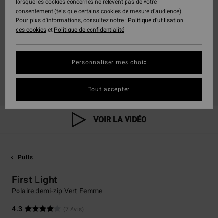
lorsque les cookies concernés ne relèvent pas de votre
consentement (tels que certains cookies de mesure d’audience).
Pour plus d'informations, consultez notre :
Politique d'utilisation
des cookies
et
Politique de confidentialité
Personnaliser mes choix
Tout accepter
VOIR LA VIDÉO
Pulls
First Light
Polaire demi-zip Vert Femme
4.3
(7 Avis)