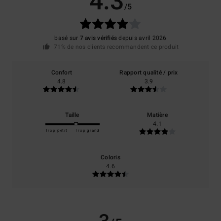
4.3
/5
basé sur
7 avis vérifiés
depuis avril 2026
71% de nos clients recommandent ce produit
Confort
Rapport qualité / prix
4.8
3.9
Taille
Matière
4.1
Trop petit
Trop grand
Coloris
4.6