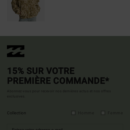
15% SUR VOTRE
PREMIÈRE COMMANDE*
Abonnez-vous pour recevoir nos dernières actus et nos offres
exclusives.
Collection
Homme
Femme