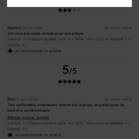
/5
Martine
13 mai 2026
Achat vérifié
Joli mais pas assez chaude pour une polaire
Confort
: 5
Rapport qualité / prix
: 4
Taille
: Taille parfaite
Matière
: 3
/5
/5
/5
Coloris
: 5
/5
Je recommande ce produit
5
/5
Elva
15 avril 2026
Achat vérifié
Très confortable, exactement comme sur la photo, et parfait pour un
look chic ou décontracté
Afficher original - English
Confort
: 5
Rapport qualité / prix
: 4
Taille
: Taille parfaite
Matière
: 5
/5
/5
/5
Coloris
: 5
/5
Je recommande ce produit