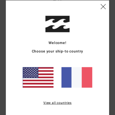
3
/5
Yekaterina
17 juin 2026
Achat vérifié
pas bon qualité
Confort
: 4
Rapport qualité / prix
: 3
Taille
: Trop grand
Matière
: 2
/5
/5
/5
Coloris
: 2
/5
Welcome!
5
Choose your ship-to country
/5
Yannick
24 mai 2026
Achat vérifié
Top
Confort
: 5
Rapport qualité / prix
: 5
Taille
: Taille parfaite
Matière
: 5
/5
/5
/5
Coloris
: 5
/5
Je recommande ce produit
View all countries
3