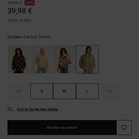
79,95 €
50%
39,98 €
BONS PLANS
Cactus Green
Couleur
XS
S
M
L
XL
Voir le Guide des tailles
Ajouter au panier