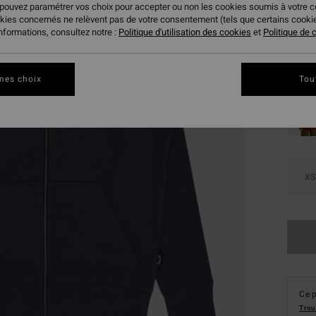
27,
 pouvez paramétrer vos choix pour accepter ou non les cookies soumis à votre 
okies concernés ne relèvent pas de votre consentement (tels que certains cook
BONS 
informations, consultez notre :
Politique d'utilisation des cookies
et
Politique de c
Coule
mes choix
Tou
XS
Ce p
Trou