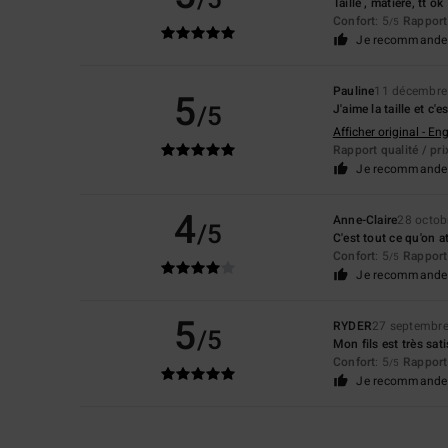
Taille , matière, tt ok
Confort
: 5
Rapport 
/5
Je recommande 
Pauline
11 décembre
5
/5
J'aime la taille et c'
Afficher original - Eng
Rapport qualité / pri
Je recommande 
4
Anne-Claire
28 octob
/5
C'est tout ce qu'on 
Confort
: 5
Rapport 
/5
Je recommande 
5
RYDER
27 septembr
/5
Mon fils est très sati
Confort
: 5
Rapport 
/5
Je recommande 