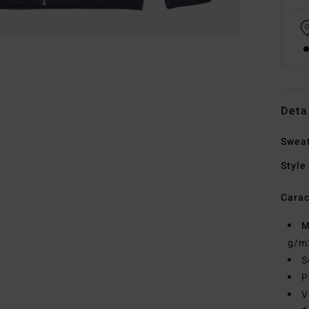
Deta
Sweat
Style
Carac
M
g/m
S
P
V