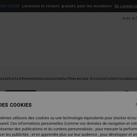
ONG CREW
Livraison et retours gratuits pour les membres
Se connecter
Aide & 
Page D'a
ardshorts
Vêtements
Accessoires
Surf
Adventure Division
Collections
Garç
ÉC
Fou
Sweat
 DES COOKIES
4.7
mêmes utilisons des cookies ou une technologie équivalente pour stocker et/ou
ECO-B
ppareil. Ces informations personnelles (comme vos données de navigation et vot
présenter des publications et du contenu personnalisés ; pour mesurer la perform
55,95
er les publicités ; et en apprendre plus sur leur audience ; pour développer et am