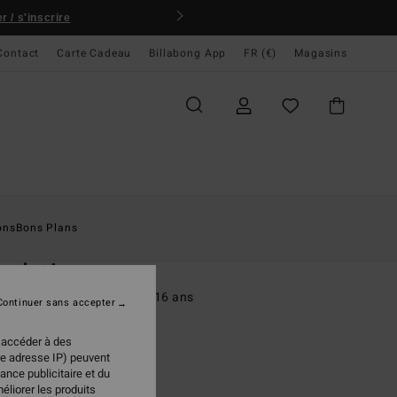
 / s'inscrire
Contact
Carte Cadeau
Billabong App
FR (€)
Magasins
ccueil
Homme
Collections
Les Essentiels
ons
Bons Plans
O
ndation
 à capuche Noir Garçon 8-16 ans
Continuer sans accepter
(6 Avis)
 accéder à des
ONUS
re adresse IP) peuvent
ance publicitaire et du
 €
50%
éliorer les produits