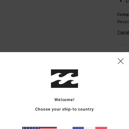
É
Comp
Recyc
Traçab
Livr
Welcome!
Note moyenne
4.7
Choose your ship-to country
/5