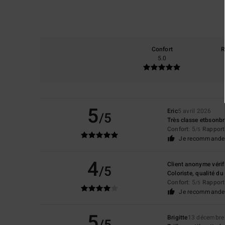
Confort
R
5.0
5
Eric
5 avril 2026
/5
Très classe etbsonbr
Confort
: 5
Rapport 
/5
Je recommande 
4
Client anonyme vérif
/5
Coloriste, qualité du
Confort
: 5
Rapport 
/5
Je recommande 
5
Brigitte
13 décembre
/5