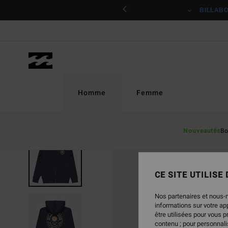
Passer
ciper
BILLAB
à
l'information
sur
le
produit
Homme
Femme
Nouveautés
Bo
CE SITE UTILISE
Nos partenaires et nous-
informations sur votre a
être utilisées pour vous 
contenu ; pour personnalis