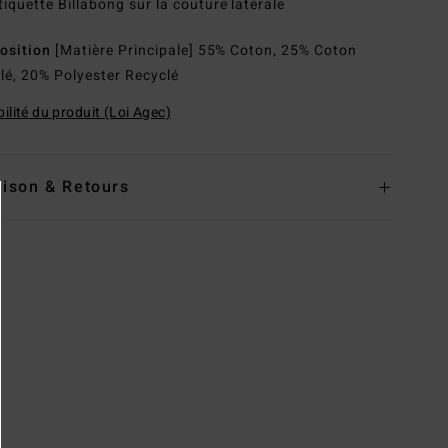
tiquette Billabong sur la couture latérale
osition
[Matière Principale] 55% Coton, 25% Coton
lé, 20% Polyester Recyclé
ilité du produit (Loi Agec)
aison & Retours