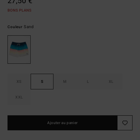
27,50 €
BONS PLANS
Sand
Couleur
XS
S
M
L
XL
XXL
Ajouter au panier