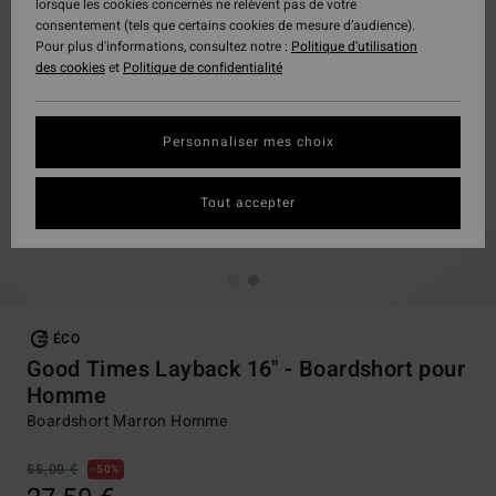
lorsque les cookies concernés ne relèvent pas de votre
consentement (tels que certains cookies de mesure d’audience).
Pour plus d'informations, consultez notre :
Politique d'utilisation
des cookies
et
Politique de confidentialité
Personnaliser mes choix
Tout accepter
ÉCO
Good Times Layback 16" - Boardshort pour
Homme
Boardshort Marron Homme
55,00 €
50%