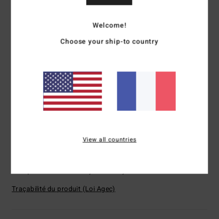
recyclées
Associe performance et confort
Welcome!
Imperméabilité :
matière légère et rapide à sécher avec
revêtement micro repel déperlant
Choose your ship-to country
longueur :
longueur 16"
Coupe :
coupe Lo Tide fit
Poches latérales
Taille lasso élastique
Taille élastiquée
Poches :
poches sur le côté
Poches :
poche plaquée dans le dos
Imprimé intégral
View all countries
Taille élastiquée
Composition
100% Polyester recyclé
Traçabilité du produit (Loi Agec)