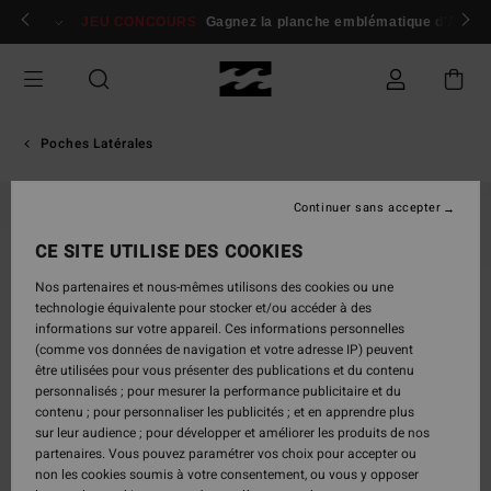
Passer
 membres
Se connecter / s'inscrire
JEU CONCOURS
Gagnez la planche emblématique d'Andy I
à
l'information
sur
le
produit
Poches Latérales
Continuer sans accepter
CE SITE UTILISE DES COOKIES
Nos partenaires et nous-mêmes utilisons des cookies ou une
technologie équivalente pour stocker et/ou accéder à des
informations sur votre appareil. Ces informations personnelles
(comme vos données de navigation et votre adresse IP) peuvent
être utilisées pour vous présenter des publications et du contenu
personnalisés ; pour mesurer la performance publicitaire et du
contenu ; pour personnaliser les publicités ; et en apprendre plus
sur leur audience ; pour développer et améliorer les produits de nos
partenaires. Vous pouvez paramétrer vos choix pour accepter ou
non les cookies soumis à votre consentement, ou vous y opposer