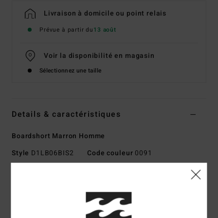
Livraison à domicile ou point relais
Prévue à partir du
13 août
Voir la disponibilité en magasin
Sélectionnez une taille
Details & caractéristiques
Boardshort Marron Homme
Style
D1LB06BIS2
Code couleur
0091
Caractéristiques
Technologie :
matière Recycler 4-way stretch
performance fabriquée à partir de bouteilles en PET