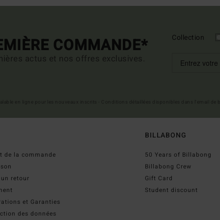
Collection
REMIÈRE COMMANDE*
ières actus et nos offres exclusives.
 valable en ligne pour les nouveaux inscrits - Conditions détaillées disponibles dans l'email de
BILLABONG
ut de la commande
50 Years of Billabong
ison
Billabong Crew
 un retour
Gift Card
ment
Student discount
ations et Garanties
ection des données