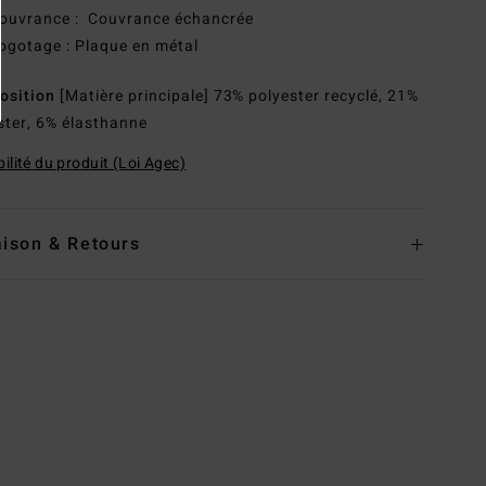
ouvrance : Couvrance échancrée
ogotage : Plaque en métal
osition
[Matière principale] 73% polyester recyclé, 21%
ster, 6% élasthanne
ilité du produit (Loi Agec)
aison & Retours