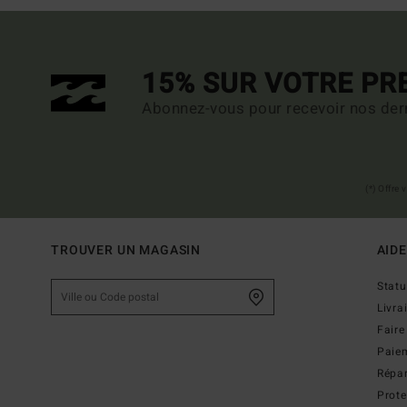
15% SUR VOTRE P
Abonnez-vous pour recevoir nos dern
(*) Offre
TROUVER UN MAGASIN
AIDE
Stat
Livra
Faire
Paie
Répar
Prot