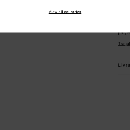
C
View all countries
L
Comp
polye
Traçab
Livr