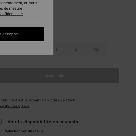
consentement, ou vous
ies de mesure
onfidentialité
t accepter
S
M
L
XL
XXL
Indisponible
roduit est actuellement en rupture de stock.
ver d'autres options
Voir la disponibilité en magasin
Sélectionnez une taille