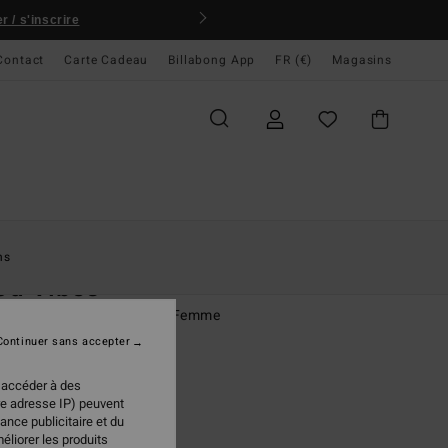
 / s'inscrire
Contact
Carte Cadeau
Billabong App
FR (€)
Magasins
ccueil
Femme
Swim
Hauts De Bikini
ns
od Vibes
de bikini coupe Tri Orange Femme
Continuer sans accepter
ONUS
95 €
 accéder à des
re adresse IP) peuvent
ance publicitaire et du
éliorer les produits
Sunset Red
ur