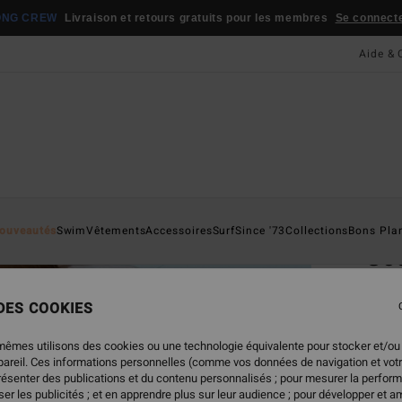
ONG CREW
Livraison et retours gratuits pour les membres
Se connecter
Aide & 
Page D'a
ouveautés
Swim
Vêtements
Accessoires
Surf
Since '73
Collections
Bons Pla
Go
Haut 
 DES COOKIES
ECO-B
45,
mêmes utilisons des cookies ou une technologie équivalente pour stocker et/ou
ppareil. Ces informations personnelles (comme vos données de navigation et vot
présenter des publications et du contenu personnalisés ; pour mesurer la perform
er les publicités ; et en apprendre plus sur leur audience ; pour développer et am
Coule