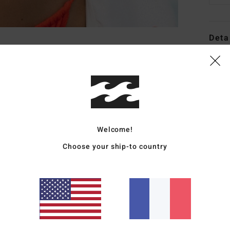
Deta
Haut 
Style
Carac
C
Welcome!
M
Choose your ship-to country
poly
F
E
C
B
cou
S