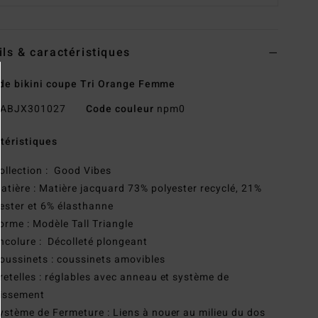
ils & caractéristiques
de bikini coupe Tri Orange Femme
ABJX301027
Code couleur
npm0
téristiques
ollection : Good Vibes
atière : Matière jacquard 73% polyester recyclé, 21%
ester et 6% élasthanne
orme : Modèle Tall Triangle
ncolure : Décolleté plongeant
oussinets : coussinets amovibles
retelles : réglables avec anneau et système de
lissement
ystème de Fermeture : Liens à nouer au milieu du dos