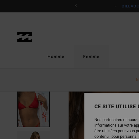
Passer
ciper
BILLAB
à
l'information
sur
le
produit
Homme
Femme
N
RUPTURE DE STOCK
CE SITE UTILISE
Nos partenaires et nous-
informations sur votre a
être utilisées pour vous 
contenu ; pour personnalis