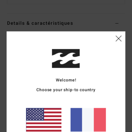
Details & caractéristiques
Casquette trucker Vert Garçon
Style
EBBHA00125
Code couleur
glw0
Caractéristiques
Matière :
polyester
Construction :
trucker 5 panneaux en mousse
Welcome!
Sommet incurvé
Choose your ship-to country
Composition
[Matière principale] 100% coton
Traçabilité du produit (Loi Agec)