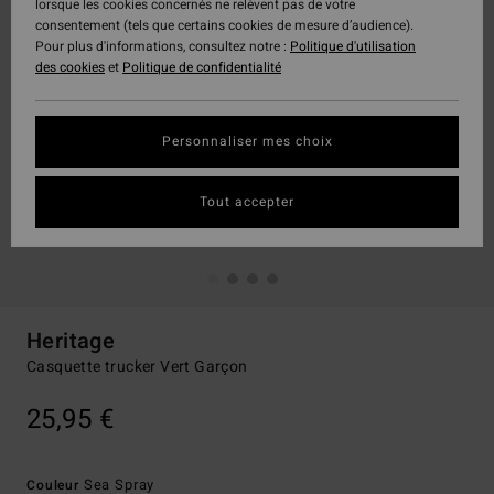
lorsque les cookies concernés ne relèvent pas de votre
consentement (tels que certains cookies de mesure d’audience).
Pour plus d'informations, consultez notre :
Politique d'utilisation
des cookies
et
Politique de confidentialité
Personnaliser mes choix
Tout accepter
Heritage
Casquette trucker Vert Garçon
25,95 €
Sea Spray
Couleur