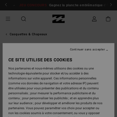
Passer
 membres
Se connecter / s'inscrire
JEU CONCOURS
Gagnez la planche emblématique d'Andy I
à
l'information
sur
le
produit
Casquettes & Chapeaux
Continuer sans accepter
NOUVEAUTÉ
CE SITE UTILISE DES COOKIES
Nos partenaires et nous-mêmes utilisons des cookies ou une
technologie équivalente pour stocker et/ou accéder à des
informations sur votre appareil. Ces informations personnelles
(comme vos données de navigation et votre adresse IP) peuvent
être utilisées pour vous présenter des publications et du contenu
personnalisés ; pour mesurer la performance publicitaire et du
contenu ; pour personnaliser les publicités ; et en apprendre plus
sur leur audience ; pour développer et améliorer les produits de nos
partenaires. Vous pouvez paramétrer vos choix pour accepter ou
non les cookies soumis à votre consentement, ou vous y opposer