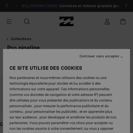
Passez
rons 🏄
Participer
BILLABONG CREW
Livraison et retours gratuits pour les
à
la
sélection
de
la
grille
Collections
des
Pro pipeline
produits
Continuer sans accepter
TY Williams
Andy Irons
Spec 73
Since '73
Otis Carey
CE SITE UTILISE DES COOKIES
Nos partenaires et nous-mêmes utilisons des cookies ou une
technologie équivalente pour stocker et/ou accéder à des
informations sur votre appareil. Ces informations personnelles
Ne partez pas trop loin, nos produits seront
(comme vos données de navigation et votre adresse IP) peuvent
bientôt de retour
être utilisées pour vous présenter des publications et du contenu
personnalisés ; pour mesurer la performance publicitaire et du
contenu ; pour personnaliser les publicités ; et en apprendre plus
sur leur audience ; pour développer et améliorer les produits de nos
partenaires. Vous pouvez paramétrer vos choix pour accepter ou
Ces produits pourraient vous plaire
non les cookies soumis à votre consentement, ou vous y opposer