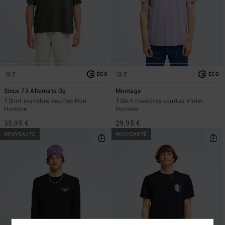
2
2
ÉCO
ÉCO
Since 73 Alternate Og
Montage
T-Shirt manches courtes Noir
T-Shirt manches courtes Violet
Homme
Homme
35,95 €
29,95 €
NOUVEAUTÉ
NOUVEAUTÉ