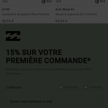
3
4
ÉCO
ÉCO
A/DIV
Arch Block Po
Casquette strapback Bleu Homme
Sweat à capuche Gris Homme
35,95 €
65,95 €
15% SUR VOTRE
PREMIÈRE COMMANDE*
Abonnez-vous pour recevoir nos dernières actus et nos offres
exclusives.
Collection
Homme
Femme