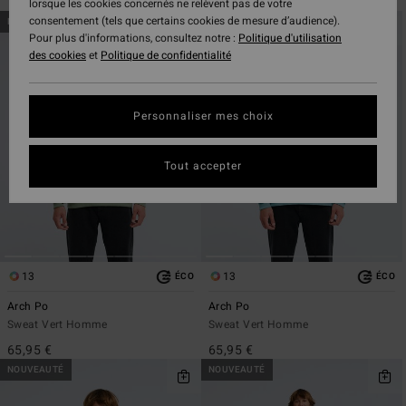
lorsque les cookies concernés ne relèvent pas de votre
Passer
Aller
consentement (tels que certains cookies de mesure d’audience).
NOUVEAUTÉ
NOUVEAUTÉ
aux
a
Pour plus d'informations, consultez notre :
Politique d'utilisation
critères
trier
des cookies
et
Politique de confidentialité
de
par
filtrage
de
Personnaliser mes choix
recherche
Tout accepter
13
13
ÉCO
ÉCO
Arch Po
Arch Po
Sweat Vert Homme
Sweat Vert Homme
65,95 €
65,95 €
NOUVEAUTÉ
NOUVEAUTÉ