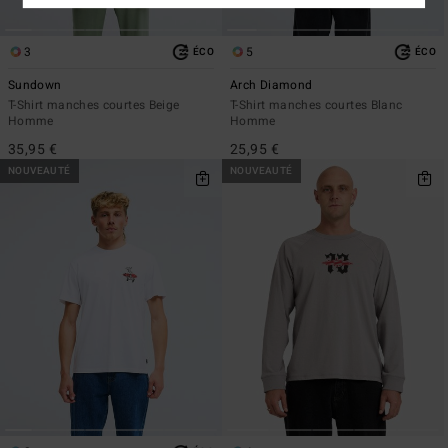
3
5
ÉCO
ÉCO
Sundown
Arch Diamond
T-Shirt manches courtes Beige
T-Shirt manches courtes Blanc
Homme
Homme
35,95 €
25,95 €
NOUVEAUTÉ
NOUVEAUTÉ