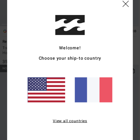
1
1
ÉCO
ÉCO
Re Issue
Evil Twin
Welcome!
T-shirt manches longues Noir
T-Shirt manches courtes Noir
Homme
Homme
Choose your ship-to country
35,95 €
29,95 €
NOUVEAUTÉ
NOUVEAUTÉ
View all countries