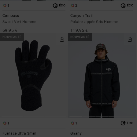
1
2
ÉCO
ÉCO
Compass
Canyon Trail
Sweat Vert Homme
Polaire zippée Gris Homme
69,95 €
119,95 €
NOUVEAUTÉ
NOUVEAUTÉ
1
1
ÉCO
Furnace Ultra 3mm
Gnarly