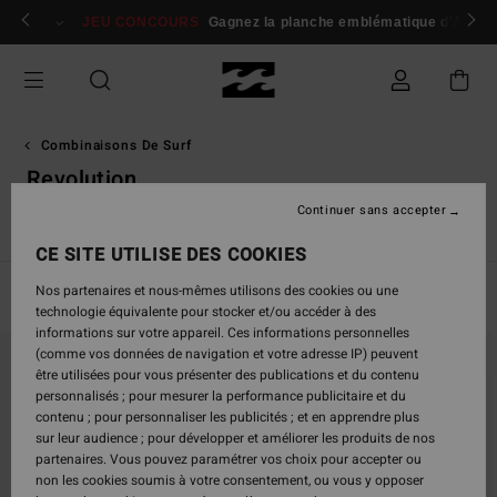
Passez
 membres
Se connecter / s'inscrire
JEU CONCOURS
Gagnez la planche emblématique d'Andy I
à
la
sélection
de
la
grille
Combinaisons De Surf
des
Revolution
produits
Continuer sans accepter
Springsuits
Absolute
Furnace
Natural
Revolution
CE SITE UTILISE DES COOKIES
Nos partenaires et nous-mêmes utilisons des cookies ou une
Filtrer & Trier
13
Resultats
technologie équivalente pour stocker et/ou accéder à des
informations sur votre appareil. Ces informations personnelles
Passer
Aller
(comme vos données de navigation et votre adresse IP) peuvent
aux
a
être utilisées pour vous présenter des publications et du contenu
critères
trier
personnalisés ; pour mesurer la performance publicitaire et du
de
par
contenu ; pour personnaliser les publicités ; et en apprendre plus
filtrage
sur leur audience ; pour développer et améliorer les produits de nos
de
partenaires. Vous pouvez paramétrer vos choix pour accepter ou
recherche
non les cookies soumis à votre consentement, ou vous y opposer