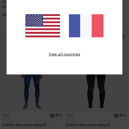
Combinaison de surf zip poitrine
Combinaison de surf zip poitrine
Marron Homme
Noir homme
349,95 €
*
449,95 €
20%
359,96 €
BONS PLANS
View all countries
2
2
ÉCO
ÉCO
4/3mm Revolution Natural
4/3mm Revolution Natural