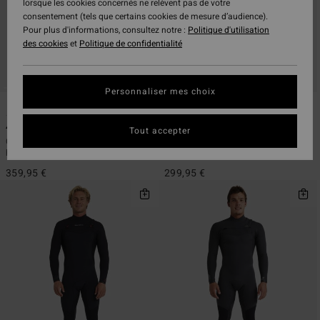
lorsque les cookies concernés ne relèvent pas de votre
consentement (tels que certains cookies de mesure d’audience).
Pour plus d'informations, consultez notre :
Politique d'utilisation
des cookies
et
Politique de confidentialité
Personnaliser mes choix
2
1
ÉCO
ÉCO
4/3mm Revolution Natural
2/2mm Revolution Natural
Tout accepter
Combinaison GBS chest zip Noir
Combinaison GBS chest zip Noir
homme
Homme
359,95 €
299,95 €