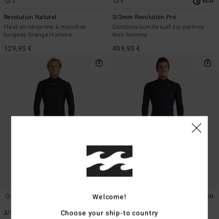
1
1
ÉCO
Revolution Natural
3/2mm Revolution Pro
Haut en néoprène à manches
Combinaison de surf zip poitrine
longues Orange Homme
Noir homme
129,95 €
439,95 €
Welcome!
1
1
ÉCO
Choose your ship-to country
3/2mm Revolution Natural
4/3mm Revolution Pro