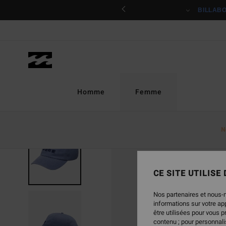
Passer
ciper
BILLAB
à
l'information
sur
le
produit
Homme
Femme
N
CE SITE UTILISE
Nos partenaires et nous-
informations sur votre a
être utilisées pour vous 
contenu ; pour personnalis