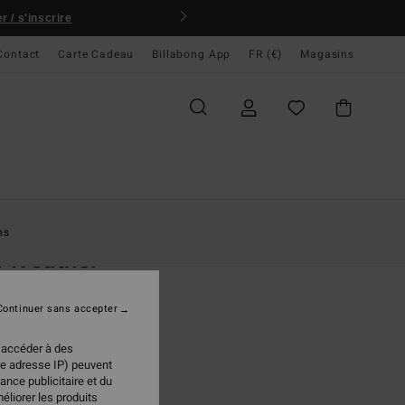
 / s'inscrire
Contact
Carte Cadeau
Billabong App
FR (€)
Magasins
ccueil
Femme
Accessoires
Chapeaux & Casquettes
ns
t Weather
ette en toile Bleu Femme
Continuer sans accepter
(1 Avis)
 €
40%
 accéder à des
97 €
re adresse IP) peuvent
ance publicitaire et du
PLANS
éliorer les produits