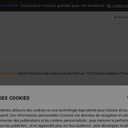
ONG CREW
Livraison et retours gratuits pour les membres
Se connecter
Aide & 
Page D'a
ouveautés
Swim
Vêtements
Accessoires
Surf
Since '73
Collections
Bons Pla
Ho
Casqu
 DES COOKIES
5.0
29,95
mêmes utilisons des cookies ou une technologie équivalente pour stocker et/ou
17,
ppareil. Ces informations personnelles (comme vos données de navigation et vot
présenter des publications et du contenu personnalisés ; pour mesurer la perform
BONS 
er les publicités ; et en apprendre plus sur leur audience ; pour développer et am