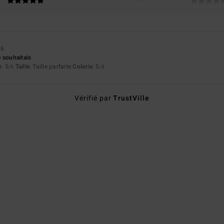
26
 souhaitais
x
: 5
Taille
: Taille parfaite
Coloris
: 5
/5
/5
Vérifié par
TrustVille