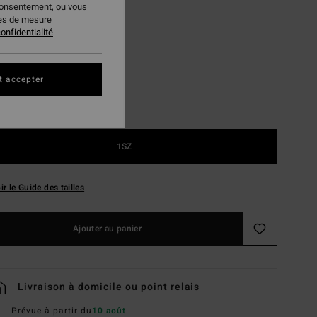
consentement, ou vous
ies de mesure
Washed Blue
ur
onfidentialité
t accepter
1SZ
ir le Guide des tailles
Ajouter au panier
Livraison à domicile ou point relais
Prévue à partir du
10 août