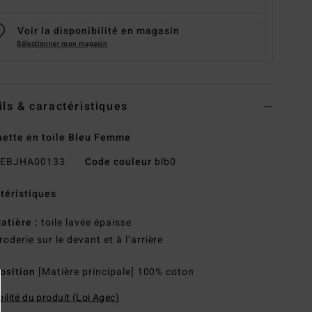
Voir la disponibilité en magasin
Sélectionner mon magasin
ils & caractéristiques
ette en toile Bleu Femme
EBJHA00133
Code couleur
blb0
téristiques
atière :
toile lavée épaisse
roderie sur le devant et à l’arrière
osition
[Matière principale] 100% coton
ilité du produit (Loi Agec)