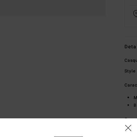
Deta
Casqu
Style
Carac
M
B
Comp
Traçab