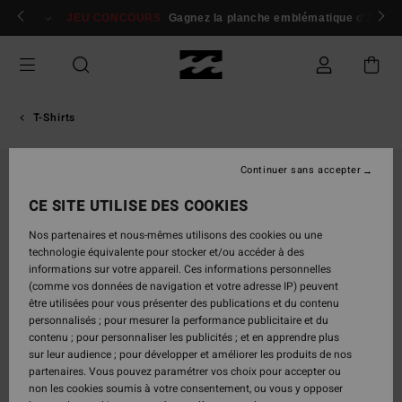
Passer
 membres
Se connecter / s'inscrire
JEU CONCOURS
Gagnez la planche emblématique d'Andy I
à
l'information
sur
le
produit
T-Shirts
Continuer sans accepter
CE SITE UTILISE DES COOKIES
Nos partenaires et nous-mêmes utilisons des cookies ou une
technologie équivalente pour stocker et/ou accéder à des
informations sur votre appareil. Ces informations personnelles
(comme vos données de navigation et votre adresse IP) peuvent
être utilisées pour vous présenter des publications et du contenu
personnalisés ; pour mesurer la performance publicitaire et du
contenu ; pour personnaliser les publicités ; et en apprendre plus
sur leur audience ; pour développer et améliorer les produits de nos
partenaires. Vous pouvez paramétrer vos choix pour accepter ou
non les cookies soumis à votre consentement, ou vous y opposer