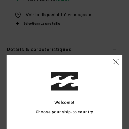
Voir la disponibilité en magasin
Sélectionnez une taille
Details & caractéristiques
T-Shirt à manches courtes Marron Homme
Style
UBYZT00787
Code couleur
grv
Caractéristiques
Coupe :
coupe OG fit
Welcome!
Matière :
coton [210 g/m²]
Choose your ship-to country
Détail de poche avec finition Immortal cousue
Surpiqûres contrastantes aux endroits du col, de l'ourlet
et des manches