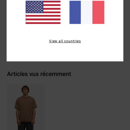
Finition sur les ourlets, effet surteint et délavage intense
Composition
[Matière principale] 100% coton
Traçabilité du produit (Loi Agec)
View all countries
Livraison & Retours
Articles vus récemment