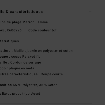
ils & caractéristiques
alon de plage Marron Femme
ABJX600226
Code couleur
tof
téristiques
atière :
Maille ajourée en polyester et coton
oupe :
coupe Relaxed fit
aille :
Cordon de serrage
ogo :
plaque en métal
utres caractéristiques :
Coupe courte
osition
65 % Polyester, 35 % Coton
ilité du produit (Loi Agec)