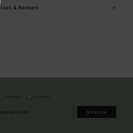
aison & Retours
Homme
Femme
S'inscrire