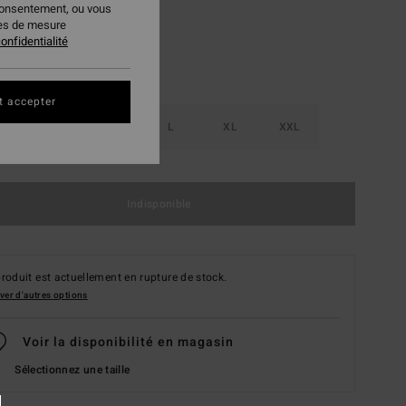
consentement, ou vous
ies de mesure
onfidentialité
t accepter
S
M
L
XL
XXL
Indisponible
roduit est actuellement en rupture de stock.
ver d'autres options
Voir la disponibilité en magasin
Sélectionnez une taille