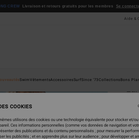
ONG CREW
Livraison et retours gratuits pour les membres
Se connecter
Aide & 
Page D'a
ouveautés
Swim
Vêtements
Accessoires
Surf
Since '73
Collections
Bons Pla
La
Panta
 DES COOKIES
59,
mêmes utilisons des cookies ou une technologie équivalente pour stocker et/ou
ppareil. Ces informations personnelles (comme vos données de navigation et vot
présenter des publications et du contenu personnalisés ; pour mesurer la perform
Coule
er les publicités ; et en apprendre plus sur leur audience ; pour développer et am