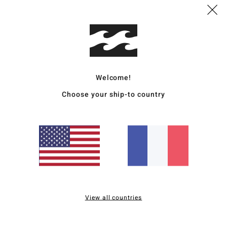
Deta
Pant
Style
Welcome!
Carac
Choose your ship-to country
M
C
T
L
A
Comp
View all countries
Traçab