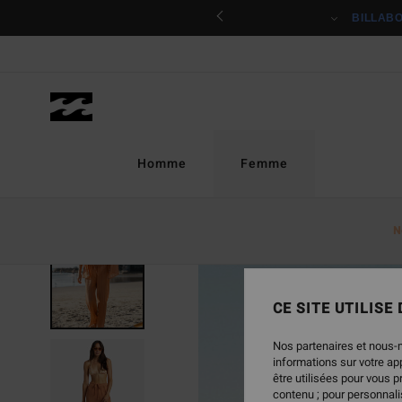
Passer
ciper
BILLAB
à
l'information
sur
le
produit
Homme
Femme
N
RUPTURE DE STOCK
CE SITE UTILISE
Nos partenaires et nous-
informations sur votre a
être utilisées pour vous 
contenu ; pour personnalis