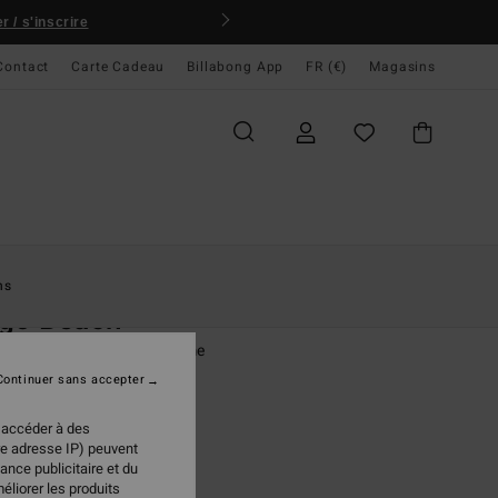
 / s'inscrire
Contact
Carte Cadeau
Billabong App
FR (€)
Magasins
ccueil
Femme
Vêtements
Jeans & Pantalons
ns
rgo Beach
lon de plage Marron Femme
Continuer sans accepter
95 €
 accéder à des
re adresse IP) peuvent
ance publicitaire et du
Toffee
ur
éliorer les produits